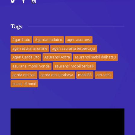
Tags
#gardaoto
#gardaotodotco
agen asuransi
agen asuransi online
agen asuransi terpercaya
Asuransi Astra
Agen Garda Oto
asuransi mobil daihatsu
asuransi mobil terbaik
asuransi mobil honda
garda oto bali
garda oto surabaya
mobil88
oto sales
peace of mind
Video
Player