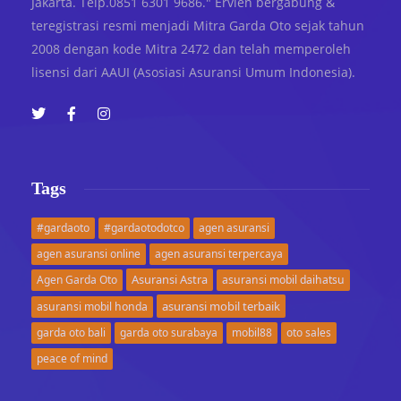
Jakarta. Telp.0851 6301 9686." Ervien bergabung &
teregistrasi resmi menjadi Mitra Garda Oto sejak tahun
2008 dengan kode Mitra 2472 dan telah memperoleh
lisensi dari AAUI (Asosiasi Asuransi Umum Indonesia).
Tags
#gardaoto
#gardaotodotco
agen asuransi
agen asuransi online
agen asuransi terpercaya
Asuransi Astra
Agen Garda Oto
asuransi mobil daihatsu
asuransi mobil terbaik
asuransi mobil honda
garda oto bali
garda oto surabaya
mobil88
oto sales
peace of mind