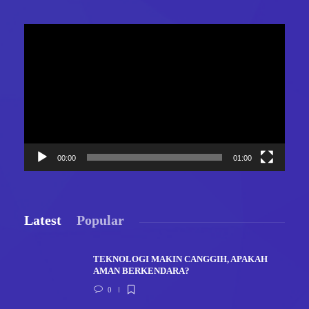
Video
Player
00:00
01:00
Latest
Popular
TEKNOLOGI MAKIN CANGGIH, APAKAH
AMAN BERKENDARA?
0