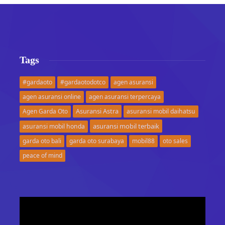
Tags
#gardaoto
#gardaotodotco
agen asuransi
agen asuransi online
agen asuransi terpercaya
Asuransi Astra
Agen Garda Oto
asuransi mobil daihatsu
asuransi mobil terbaik
asuransi mobil honda
garda oto bali
garda oto surabaya
mobil88
oto sales
peace of mind
Video
Player