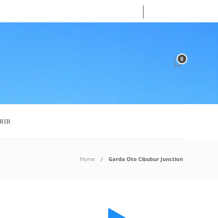
07
AUG
2026
0
RIR
Home
Garda Oto Cibubur Junction