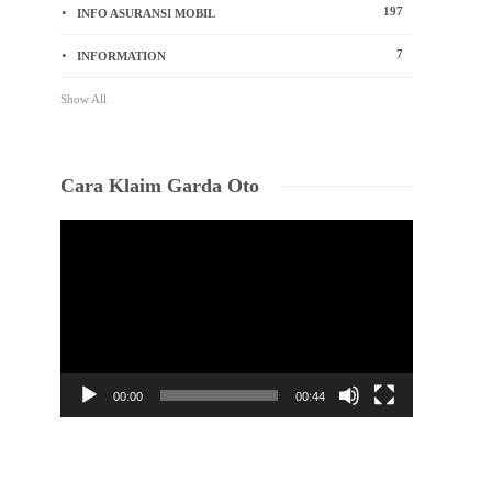
197
INFO ASURANSI MOBIL
7
INFORMATION
Show All
Cara Klaim Garda Oto
Video
Player
00:00
00:44