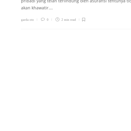
pribadi yang telah terlindung oleh asuransi tentunya ti
akan khawatir….
garda oto
0
2 min
read