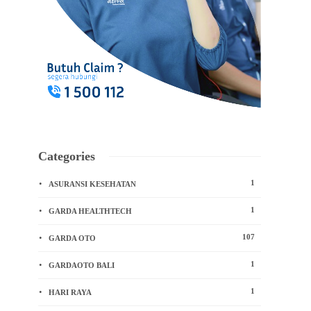
Categories
1
ASURANSI KESEHATAN
1
GARDA HEALTHTECH
107
GARDA OTO
1
GARDAOTO BALI
1
HARI RAYA