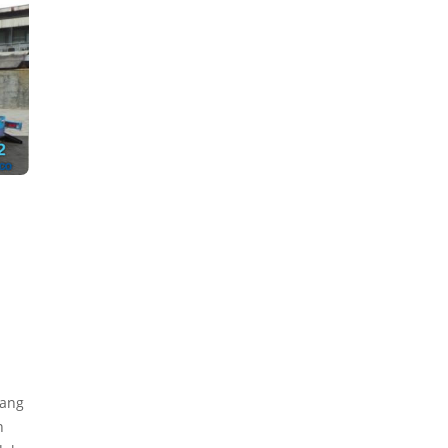
rang
n