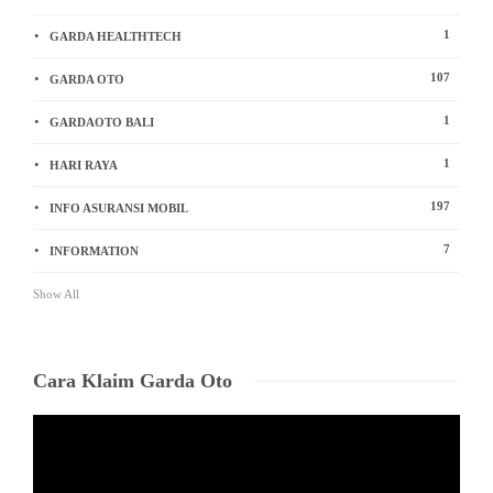
1
GARDA HEALTHTECH
107
GARDA OTO
1
GARDAOTO BALI
1
HARI RAYA
197
INFO ASURANSI MOBIL
7
INFORMATION
Show All
Cara Klaim Garda Oto
Video
Player