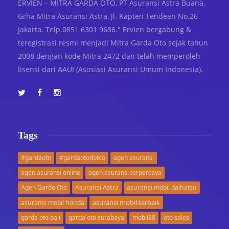
ERVIEN – MITRA GARDA OTO, PT Asuransi Astra Buana,
Grha Mitra Asuransi Astra, Jl. Kapten Tendean No.26
Jakarta. Telp.0851 6301 9686." Ervien bergabung &
teregistrasi resmi menjadi Mitra Garda Oto sejak tahun
2008 dengan kode Mitra 2472 dan telah memperoleh
lisensi dari AAUI (Asosiasi Asuransi Umum Indonesia).
Tags
#gardaoto
#gardaotodotco
agen asuransi
agen asuransi online
agen asuransi terpercaya
Asuransi Astra
Agen Garda Oto
asuransi mobil daihatsu
asuransi mobil terbaik
asuransi mobil honda
garda oto bali
garda oto surabaya
mobil88
oto sales