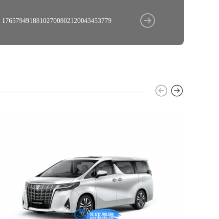
17657949188102700802120043453779
NEWS
MEM
RES
BER
HAR
garda ot