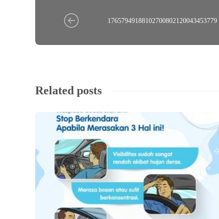
17657949188102700802120043453779
Related posts