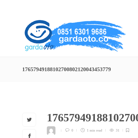
About Us
Service
Contact
17657949188102700802120043453779
1765794918810270
0
1 min
read
31