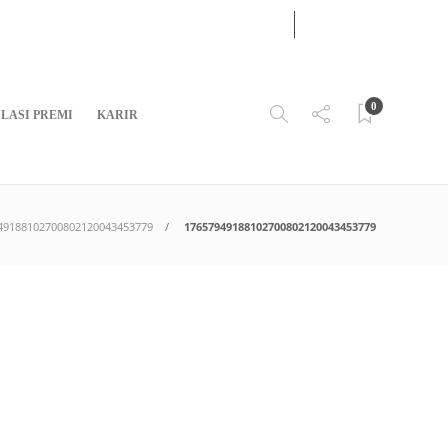
07
AUG
2026
0
LASI PREMI
KARIR
49188102700802120043453779
17657949188102700802120043453779