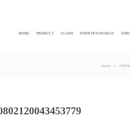
HOME
PRODUCT
CLAIM
FORM PENAWARAN
SIMU
Home
176579
0802120043453779