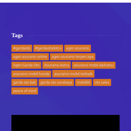
Tags
#gardaoto
#gardaotodotco
agen asuransi
agen asuransi online
agen asuransi terpercaya
Asuransi Astra
Agen Garda Oto
asuransi mobil daihatsu
asuransi mobil terbaik
asuransi mobil honda
garda oto bali
garda oto surabaya
mobil88
oto sales
peace of mind
Video
Player