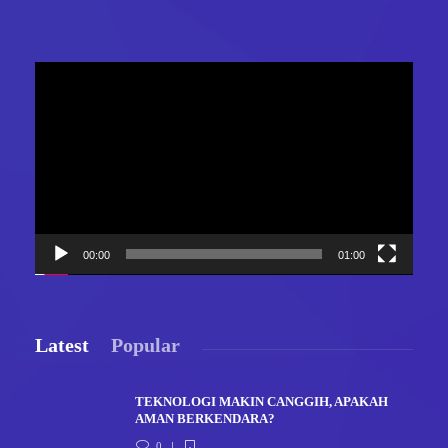
Video
Player
00:00
01:00
Latest
Popular
TEKNOLOGI MAKIN CANGGIH, APAKAH
AMAN BERKENDARA?
0