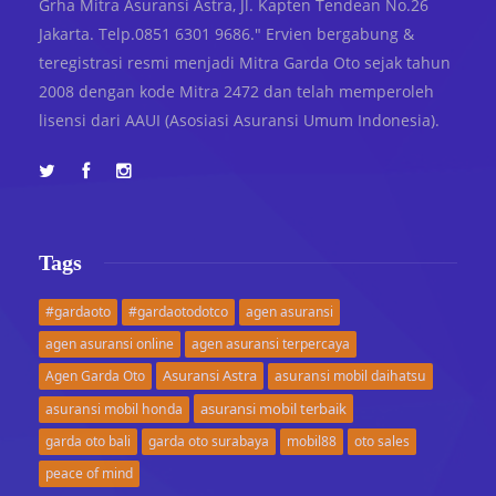
Grha Mitra Asuransi Astra, Jl. Kapten Tendean No.26
Jakarta. Telp.0851 6301 9686." Ervien bergabung &
teregistrasi resmi menjadi Mitra Garda Oto sejak tahun
2008 dengan kode Mitra 2472 dan telah memperoleh
lisensi dari AAUI (Asosiasi Asuransi Umum Indonesia).
Tags
#gardaoto
#gardaotodotco
agen asuransi
agen asuransi online
agen asuransi terpercaya
Asuransi Astra
Agen Garda Oto
asuransi mobil daihatsu
asuransi mobil terbaik
asuransi mobil honda
garda oto bali
garda oto surabaya
mobil88
oto sales
peace of mind