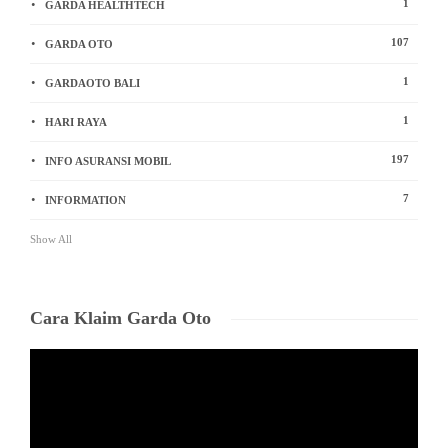
1
GARDA HEALTHTECH
107
GARDA OTO
1
GARDAOTO BALI
1
HARI RAYA
197
INFO ASURANSI MOBIL
7
INFORMATION
Show All
Cara Klaim Garda Oto
Video
Player