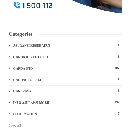
Categories
1
ASURANSI KESEHATAN
1
GARDA HEALTHTECH
107
GARDA OTO
1
GARDAOTO BALI
1
HARI RAYA
197
INFO ASURANSI MOBIL
7
INFORMATION
Show All