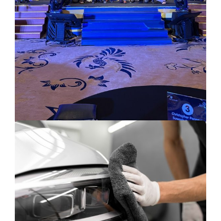
GARDA OTO
,
INFORMATION
,
NEWS AND EVENT
GARDA OTO ACHIEVEMENT
Pemenang Mitra Garda Oto Sebagai apresiasi bagi kinerja para agen,
Garda Oto kembali mengadakan acara penghargaan tahunan bagi
agen Garda Oto yang disebut Mitra Garda Oto. Mitra Garda Oto
(MGO) sendiri adalah agen pemasaran Garda Oto yang merupakan
salah satu channel/jalur distribusi pemasaran asuransi mobil…