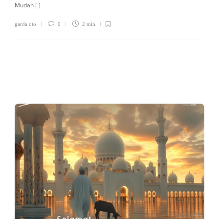
Mudah [ ]
garda oto
0
2 min