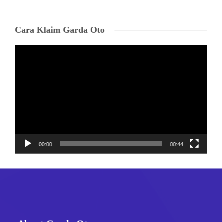
Cara Klaim Garda Oto
Video
Player
00:00
00:44