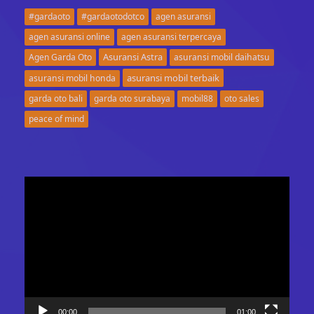
#gardaoto
#gardaotodotco
agen asuransi
agen asuransi online
agen asuransi terpercaya
Asuransi Astra
Agen Garda Oto
asuransi mobil daihatsu
asuransi mobil terbaik
asuransi mobil honda
garda oto bali
garda oto surabaya
mobil88
oto sales
peace of mind
Video
Player
00:00
01:00