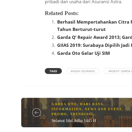
pribadi dan usaha dari Asuransi Astra.
Related Posts:
Berhasil Mempertahankan Citra P
Tahun Berturut-turut
Garda Q’ Repair Award 2013; Ga
GIIAS 2019: Surabaya Dipilih Ja
Garda Oto Gelar Uji SIM
TAGS
#AGEN ASURANSI
#AGENT GARDA
GARDA OTO
,
HARI RAYA
,
INFORMATION
,
NEWS AND EVENT
,
PROMO
,
TRENDING
...
Selamat Idul Adha 1445 H