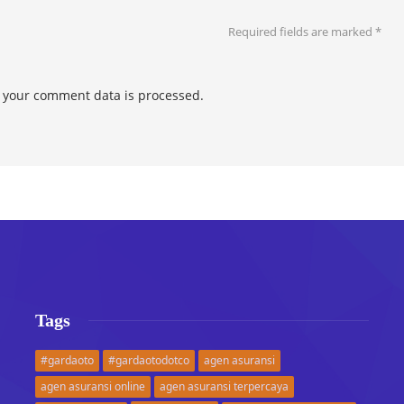
Required fields are marked
*
 your comment data is processed.
Tags
#gardaoto
#gardaotodotco
agen asuransi
agen asuransi online
agen asuransi terpercaya