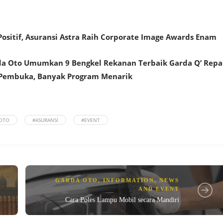
ositif, Asuransi Astra Raih Corporate Image Awards Enam
rda Oto Umumkan 9 Bengkel Rekanan Terbaik Garda Q’ Repa
di Pembuka, Banyak Program Menarik
 OTO
#ASURANSI
#EVENT
GARDA OTO
,
INFORMATION
,
NEWS
AND EVENT
Cara Poles Lampu Mobil secara Mandiri