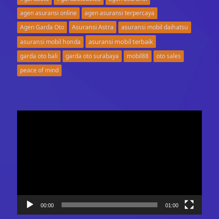
agen asuransi online
agen asuransi terpercaya
Asuransi Astra
Agen Garda Oto
asuransi mobil daihatsu
asuransi mobil terbaik
asuransi mobil honda
garda oto bali
garda oto surabaya
mobil88
oto sales
peace of mind
Video
Player
00:00
01:00