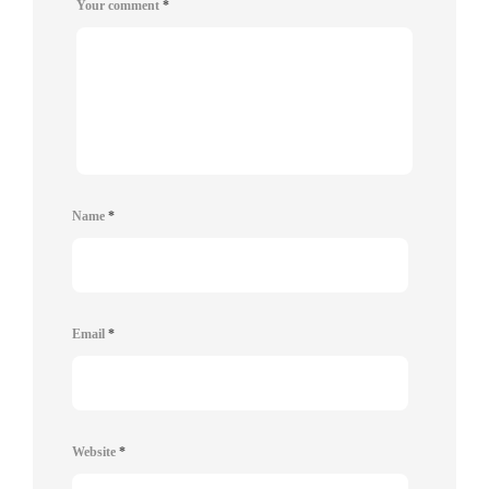
Your comment
*
Name
*
Email
*
Website
*