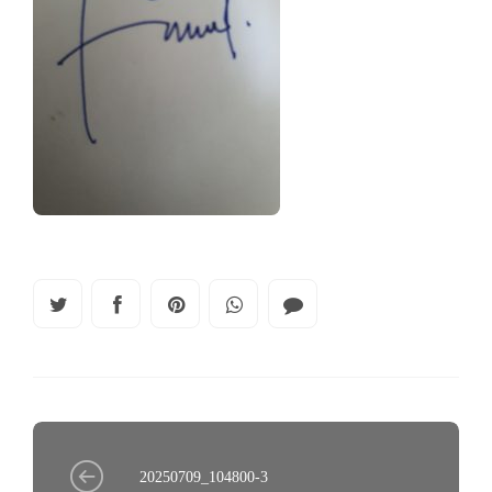
20250709_104800-3