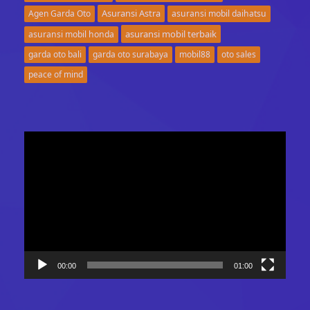
Asuransi Astra
Agen Garda Oto
asuransi mobil daihatsu
asuransi mobil terbaik
asuransi mobil honda
garda oto bali
garda oto surabaya
mobil88
oto sales
peace of mind
Video
Player
00:00
01:00