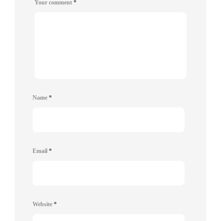
Your comment
*
Name
*
Email
*
Website
*