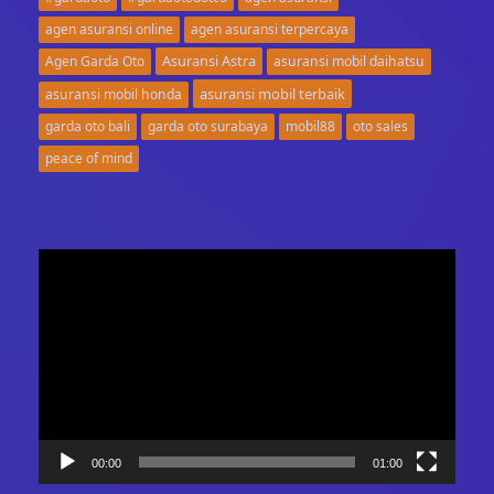
agen asuransi online
agen asuransi terpercaya
Asuransi Astra
Agen Garda Oto
asuransi mobil daihatsu
asuransi mobil terbaik
asuransi mobil honda
garda oto bali
garda oto surabaya
mobil88
oto sales
peace of mind
Video
Player
00:00
01:00