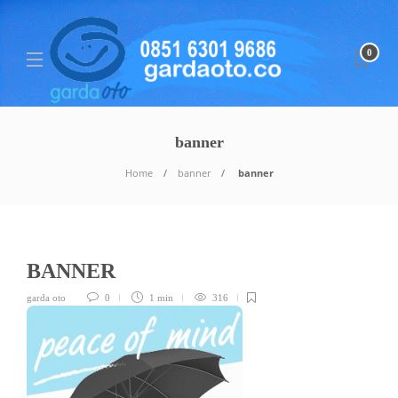
0
banner
Home
banner
banner
BANNER
garda oto
0
1 min
316