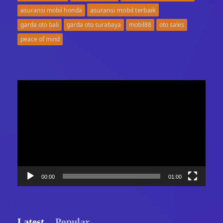
asuransi mobil terbaik
asuransi mobil honda
garda oto bali
garda oto surabaya
mobil88
oto sales
peace of mind
Video
Player
00:00
01:00
Latest
Popular