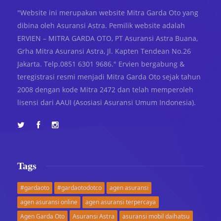
"Website ini merupakan website Mitra Garda Oto yang
dibina oleh Asuransi Astra. Pemilik website adalah
ERVIEN – MITRA GARDA OTO, PT Asuransi Astra Buana,
Grha Mitra Asuransi Astra, Jl. Kapten Tendean No.26
Jakarta. Telp.0851 6301 9686." Ervien bergabung &
teregistrasi resmi menjadi Mitra Garda Oto sejak tahun
2008 dengan kode Mitra 2472 dan telah memperoleh
lisensi dari AAUI (Asosiasi Asuransi Umum Indonesia).
Tags
#gardaoto
#gardaotodotco
agen asuransi
agen asuransi online
agen asuransi terpercaya
Asuransi Astra
Agen Garda Oto
asuransi mobil daihatsu