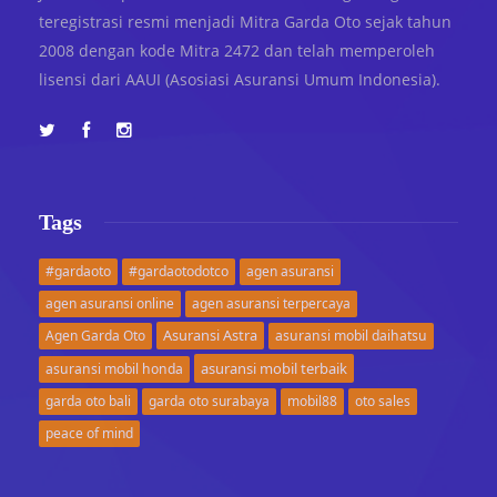
teregistrasi resmi menjadi Mitra Garda Oto sejak tahun
2008 dengan kode Mitra 2472 dan telah memperoleh
lisensi dari AAUI (Asosiasi Asuransi Umum Indonesia).
Tags
#gardaoto
#gardaotodotco
agen asuransi
agen asuransi online
agen asuransi terpercaya
Asuransi Astra
Agen Garda Oto
asuransi mobil daihatsu
asuransi mobil terbaik
asuransi mobil honda
garda oto bali
garda oto surabaya
mobil88
oto sales
peace of mind