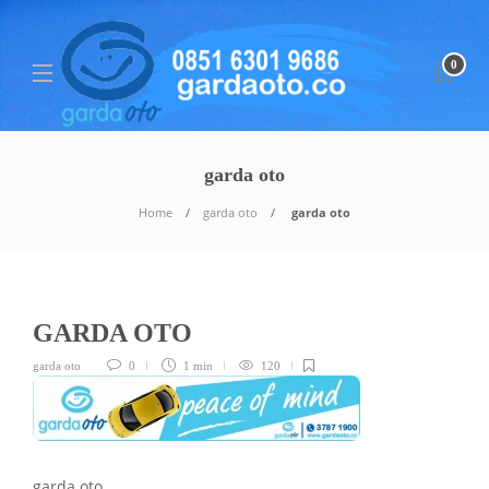
0
garda oto
Home
garda oto
garda oto
GARDA OTO
garda oto
0
1 min
120
garda oto