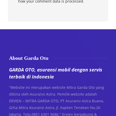
how your comment data is processed.
About Garda Oto
GARDA OTO, asuransi mobil dengan servis
terbaik di Indonesia
"Website ini merupakan website Mitra Garda Oto yang
dibina oleh Asuransi Astra. Pemilik website adalah
ERVIEN – MITRA GARDA OTO, PT Asuransi Astra Buana,
Grha Mitra Asuransi Astra, Jl. Kapten Tendean No.26
Jakarta. Telp.0851 6301 9686." Ervien bergabung &