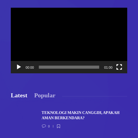
Video
Player
00:00
01:00
Latest
Popular
TEKNOLOGI MAKIN CANGGIH, APAKAH
AMAN BERKENDARA?
0