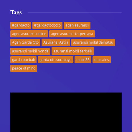
Tags
#gardaoto
#gardaotodotco
agen asuransi
agen asuransi online
agen asuransi terpercaya
Asuransi Astra
Agen Garda Oto
asuransi mobil daihatsu
asuransi mobil terbaik
asuransi mobil honda
garda oto bali
garda oto surabaya
mobil88
oto sales
peace of mind
Video
Player