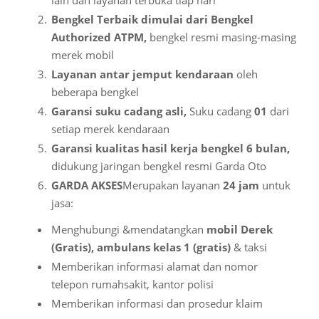
lain dan layanan terbuka tiap hari
Bengkel Terbaik dimulai dari Bengkel
Authorized ATPM,
bengkel resmi masing-masing
merek mobil
Layanan antar jemput kendaraan
oleh
beberapa bengkel
Garansi suku cadang asli,
Suku cadang
01
dari
setiap merek kendaraan
Garansi kualitas hasil kerja bengkel 6 bulan,
didukung jaringan bengkel resmi Garda Oto
GARDA AKSES
Merupakan layanan
24 jam
untuk
jasa:
Menghubungi &mendatangkan
mobil Derek
(Gratis), ambulan
s
kelas 1 (gratis)
& taksi
Memberikan informasi alamat dan nomor
telepon rumahsakit, kantor polisi
Memberikan informasi dan prosedur klaim