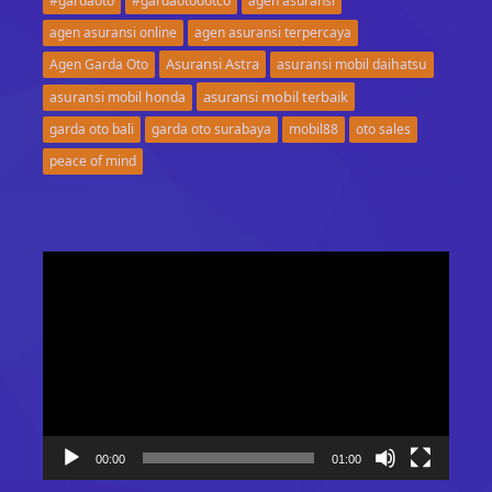
#gardaoto
#gardaotodotco
agen asuransi
agen asuransi online
agen asuransi terpercaya
Asuransi Astra
Agen Garda Oto
asuransi mobil daihatsu
asuransi mobil terbaik
asuransi mobil honda
garda oto bali
garda oto surabaya
mobil88
oto sales
peace of mind
Video
Player
00:00
01:00