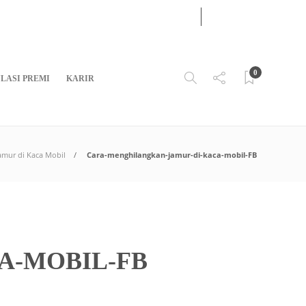
08
AUG
2026
0
LASI PREMI
KARIR
amur di Kaca Mobil
Cara-menghilangkan-jamur-di-kaca-mobil-FB
A-MOBIL-FB