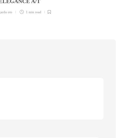
ELEGANCE A/T
garda ot
garda oto
1 min
read