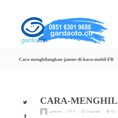
About Us
Service
Contact
Cara-menghilangkan-jamur-di-kaca-mobil-FB
CARA-MENGHIL
garda oto
0
1 min
read
63