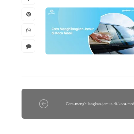
Cara-menghilangkan-jamur-di-kaca-mo