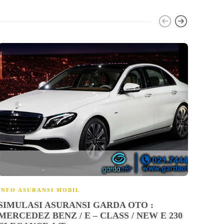
INFO ASURANSI MOBIL
GARD
SIMULASI ASURANSI GARDA OTO :
HOW
MERCEDEZ BENZ / E – CLASS / NEW E 230
WIT