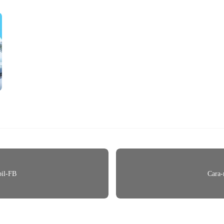
bil-FB
Cara-