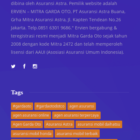
dibina oleh Asuransi Astra. Pemilik website adalah
ERVIEN – MITRA GARDA OTO, PT Asuransi Astra Buana,
Grha Mitra Asuransi Astra, Jl. Kapten Tendean No.26
Jakarta. Telp.0851 6301 9686." Ervien bergabung &
teregistrasi resmi menjadi Mitra Garda Oto sejak tahun
2008 dengan kode Mitra 2472 dan telah memperoleh
lisensi dari AAUI (Asosiasi Asuransi Umum Indonesia).
Tags
#gardaoto
#gardaotodotco
agen asuransi
agen asuransi online
agen asuransi terpercaya
Asuransi Astra
Agen Garda Oto
asuransi mobil daihatsu
asuransi mobil terbaik
asuransi mobil honda