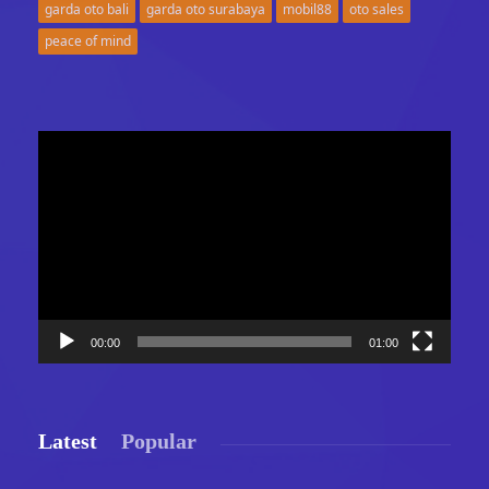
garda oto bali
garda oto surabaya
mobil88
oto sales
peace of mind
Video
Player
00:00
01:00
Latest
Popular