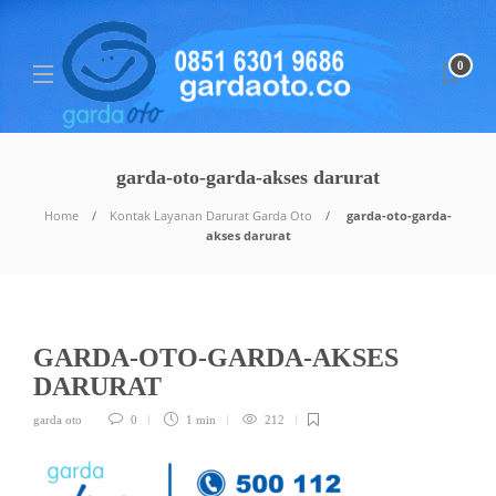
0
garda-oto-garda-akses darurat
Home
Kontak Layanan Darurat Garda Oto
garda-oto-garda-
akses darurat
GARDA-OTO-GARDA-AKSES
DARURAT
garda oto
0
1 min
212