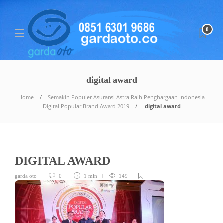
0
digital award
Home
Semakin Populer Asuransi Astra Raih Penghargaan Indonesia
Digital Popular Brand Award 2019
digital award
DIGITAL AWARD
garda oto
0
1 min
149