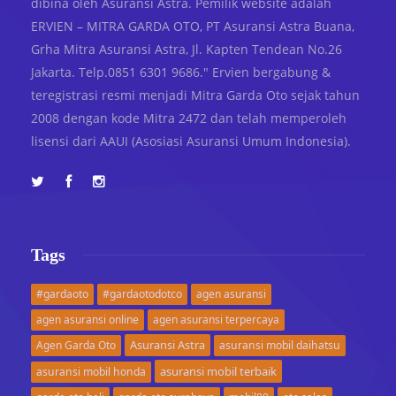
dibina oleh Asuransi Astra. Pemilik website adalah
ERVIEN – MITRA GARDA OTO, PT Asuransi Astra Buana,
Grha Mitra Asuransi Astra, Jl. Kapten Tendean No.26
Jakarta. Telp.0851 6301 9686." Ervien bergabung &
teregistrasi resmi menjadi Mitra Garda Oto sejak tahun
2008 dengan kode Mitra 2472 dan telah memperoleh
lisensi dari AAUI (Asosiasi Asuransi Umum Indonesia).
Tags
#gardaoto
#gardaotodotco
agen asuransi
agen asuransi online
agen asuransi terpercaya
Asuransi Astra
Agen Garda Oto
asuransi mobil daihatsu
asuransi mobil terbaik
asuransi mobil honda