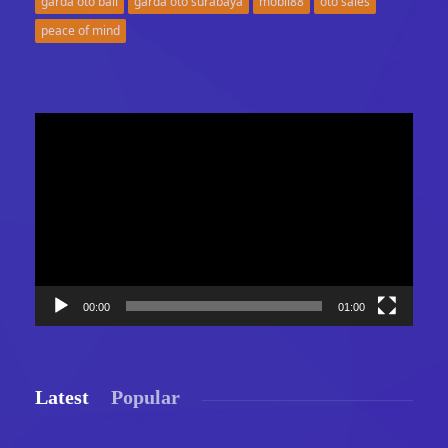
garda oto bali
garda oto surabaya
mobil88
oto sales
peace of mind
Video
Player
00:00
01:00
Latest
Popular