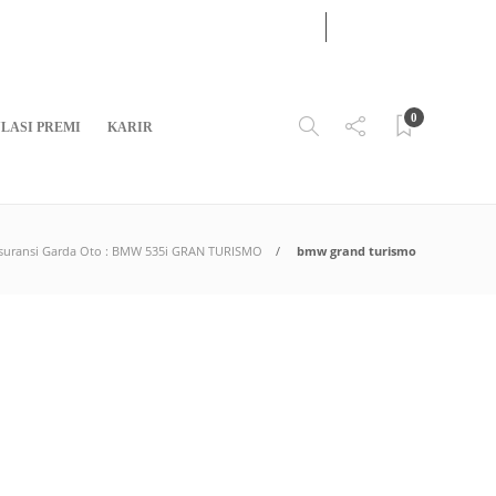
30
JUL
2026
0
LASI PREMI
KARIR
Asuransi Garda Oto : BMW 535i GRAN TURISMO
bmw grand turismo