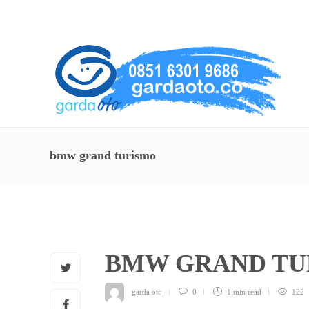
About Us
Service
Contact
bmw grand turismo
BMW GRAND T
garda oto
0
1 min
read
122