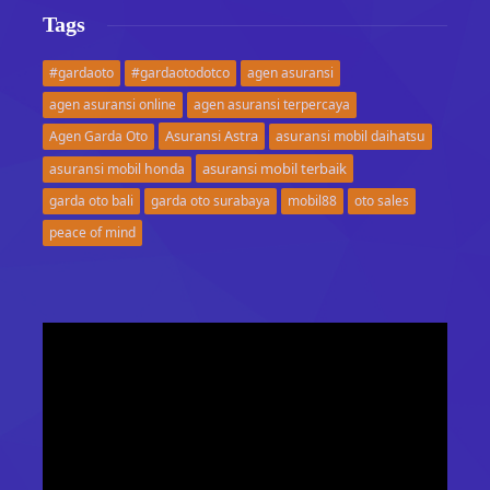
Tags
#gardaoto
#gardaotodotco
agen asuransi
agen asuransi online
agen asuransi terpercaya
Asuransi Astra
Agen Garda Oto
asuransi mobil daihatsu
asuransi mobil terbaik
asuransi mobil honda
garda oto bali
garda oto surabaya
mobil88
oto sales
peace of mind
Video
Player