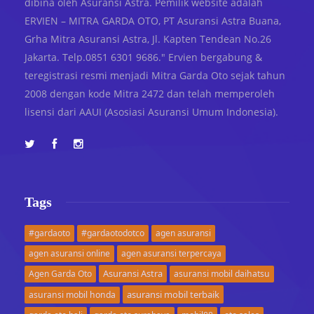
dibina oleh Asuransi Astra. Pemilik website adalah
ERVIEN – MITRA GARDA OTO, PT Asuransi Astra Buana,
Grha Mitra Asuransi Astra, Jl. Kapten Tendean No.26
Jakarta. Telp.0851 6301 9686." Ervien bergabung &
teregistrasi resmi menjadi Mitra Garda Oto sejak tahun
2008 dengan kode Mitra 2472 dan telah memperoleh
lisensi dari AAUI (Asosiasi Asuransi Umum Indonesia).
Tags
#gardaoto
#gardaotodotco
agen asuransi
agen asuransi online
agen asuransi terpercaya
Asuransi Astra
Agen Garda Oto
asuransi mobil daihatsu
asuransi mobil terbaik
asuransi mobil honda