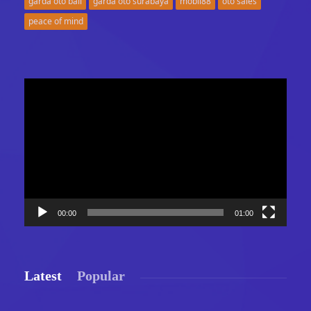
garda oto bali
garda oto surabaya
mobil88
oto sales
peace of mind
Video
Player
00:00
01:00
Latest
Popular