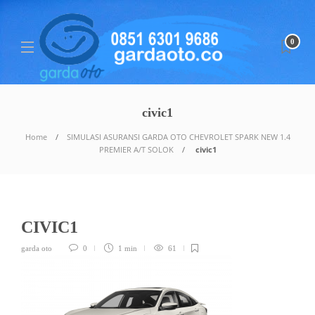
0
civic1
Home
SIMULASI ASURANSI GARDA OTO CHEVROLET SPARK NEW 1.4
PREMIER A/T SOLOK
civic1
CIVIC1
garda oto
0
1 min
61