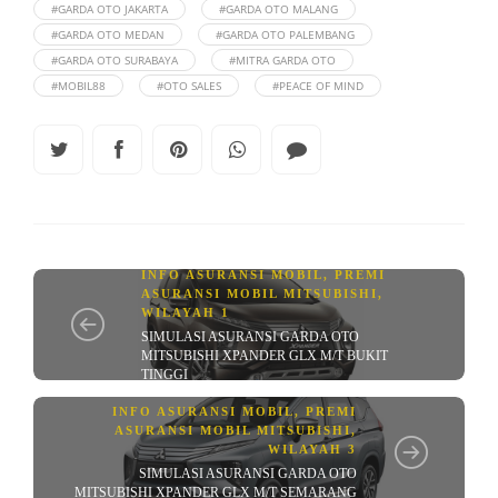
#GARDA OTO JAKARTA
#GARDA OTO MALANG
#GARDA OTO MEDAN
#GARDA OTO PALEMBANG
#GARDA OTO SURABAYA
#MITRA GARDA OTO
#MOBIL88
#OTO SALES
#PEACE OF MIND
INFO ASURANSI MOBIL
,
PREMI
ASURANSI MOBIL MITSUBISHI
,
WILAYAH 1
SIMULASI ASURANSI GARDA OTO
MITSUBISHI XPANDER GLX M/T BUKIT
TINGGI
INFO ASURANSI MOBIL
,
PREMI
ASURANSI MOBIL MITSUBISHI
,
WILAYAH 3
SIMULASI ASURANSI GARDA OTO
MITSUBISHI XPANDER GLX M/T SEMARANG