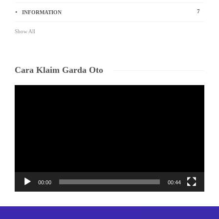
7
INFORMATION
Show All
Cara Klaim Garda Oto
Video
Player
00:00
00:44