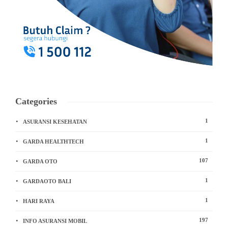
Categories
1
ASURANSI KESEHATAN
1
GARDA HEALTHTECH
107
GARDA OTO
1
GARDAOTO BALI
1
HARI RAYA
197
INFO ASURANSI MOBIL