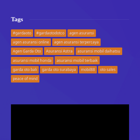
Tags
#gardaoto
#gardaotodotco
agen asuransi
agen asuransi online
agen asuransi terpercaya
Asuransi Astra
Agen Garda Oto
asuransi mobil daihatsu
asuransi mobil terbaik
asuransi mobil honda
garda oto bali
garda oto surabaya
mobil88
oto sales
peace of mind
Video
Player