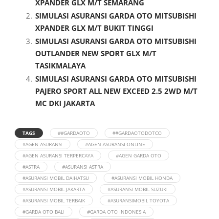
XPANDER GLX M/T SEMARANG
SIMULASI ASURANSI GARDA OTO MITSUBISHI
XPANDER GLX M/T BUKIT TINGGI
SIMULASI ASURANSI GARDA OTO MITSUBISHI
OUTLANDER NEW SPORT GLX M/T
TASIKMALAYA
SIMULASI ASURANSI GARDA OTO MITSUBISHI
PAJERO SPORT ALL NEW EXCEED 2.5 2WD M/T
MC DKI JAKARTA
TAGS
##GARDAOTO
##GARDAOTODOTCO
#AGEN ASURANSI
#AGEN ASURANSI ONLINE
#AGEN ASURANSI TERPERCAYA
#AGEN GARDA OTO
#ASTRA
#ASURANSI ASTRA
#ASURANSI MOBIL DAIHATSU
#ASURANSI MOBIL HONDA
#ASURANSI MOBIL JAKARTA
#ASURANSI MOBIL SUZUKI
#ASURANSI MOBIL TERBAIK
#ASURANSIMOBIL TOYOTA
#GARDA OTO BALI
#GARDA OTO INDONESIA