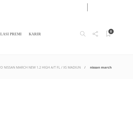
08
AUG
2026
0
LASI PREMI
KARIR
O NISSAN MARCH NEW 1.2 HIGH A/T FL / XS MADIUN
nissan march