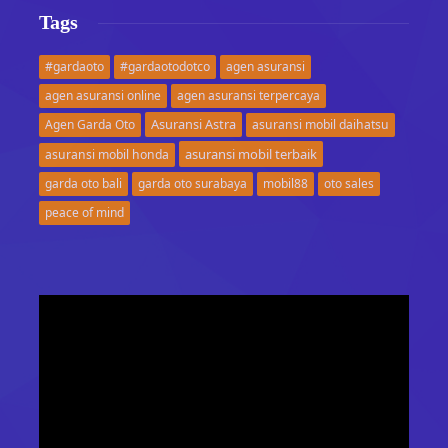
Tags
#gardaoto
#gardaotodotco
agen asuransi
agen asuransi online
agen asuransi terpercaya
Asuransi Astra
Agen Garda Oto
asuransi mobil daihatsu
asuransi mobil terbaik
asuransi mobil honda
garda oto bali
garda oto surabaya
mobil88
oto sales
peace of mind
Video
Player