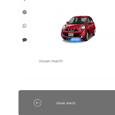
nissan march
nissan march