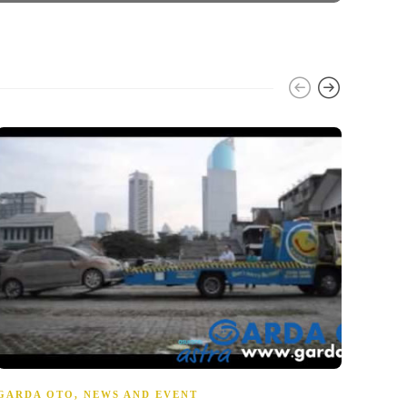
NEWS
ASU
garda ot
GARDA OTO
,
NEWS AND EVENT