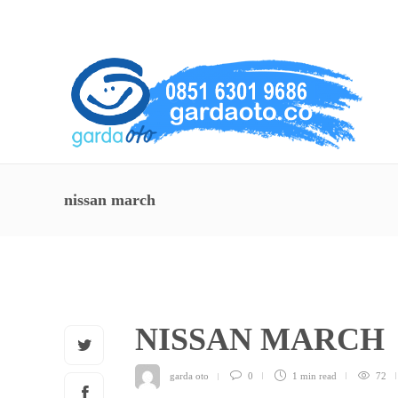
About Us
Service
Contact
nissan march
NISSAN MARCH
garda oto
0
1 min
read
72