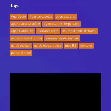
Tags
#gardaoto
#gardaotodotco
agen asuransi
agen asuransi online
agen asuransi terpercaya
Asuransi Astra
Agen Garda Oto
asuransi mobil daihatsu
asuransi mobil terbaik
asuransi mobil honda
garda oto bali
garda oto surabaya
mobil88
oto sales
peace of mind
Video
Player