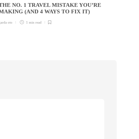
THE NO. 1 TRAVEL MISTAKE YOU’RE
GAR
MAKING (AND 4 WAYS TO FIX IT)
SAT
CHO
garda oto
1 min
read
garda ot