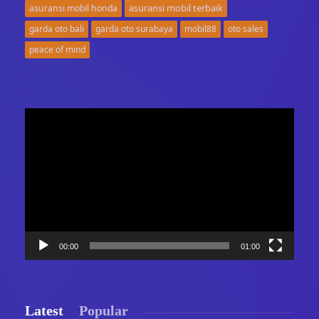
asuransi mobil terbaik
asuransi mobil honda
garda oto bali
garda oto surabaya
mobil88
oto sales
peace of mind
Video
Player
00:00
01:00
Latest
Popular