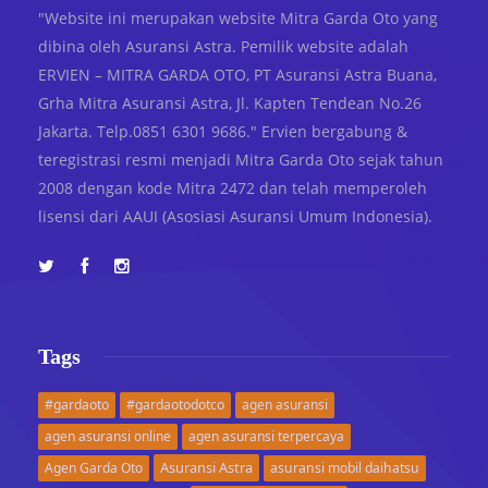
"Website ini merupakan website Mitra Garda Oto yang
dibina oleh Asuransi Astra. Pemilik website adalah
ERVIEN – MITRA GARDA OTO, PT Asuransi Astra Buana,
Grha Mitra Asuransi Astra, Jl. Kapten Tendean No.26
Jakarta. Telp.0851 6301 9686." Ervien bergabung &
teregistrasi resmi menjadi Mitra Garda Oto sejak tahun
2008 dengan kode Mitra 2472 dan telah memperoleh
lisensi dari AAUI (Asosiasi Asuransi Umum Indonesia).
Tags
#gardaoto
#gardaotodotco
agen asuransi
agen asuransi online
agen asuransi terpercaya
Asuransi Astra
Agen Garda Oto
asuransi mobil daihatsu