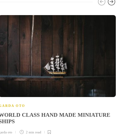
GARDA OTO
GARD
WORLD CLASS HAND MADE MINIATURE
PEN
SHIPS
TEP
garda oto
2 min
read
garda ot