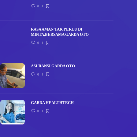
0
RASA AMAN TAK PERLU DI
MINTA,BERSAMA GARDA OTO
0
ASURANSI GARDA OTO
0
GARDA HEALTHTECH
0