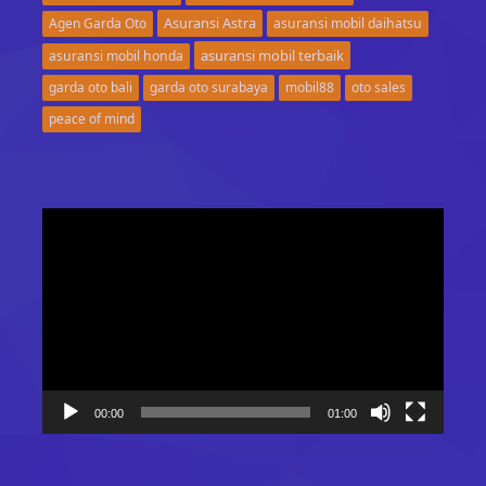
Asuransi Astra
Agen Garda Oto
asuransi mobil daihatsu
asuransi mobil terbaik
asuransi mobil honda
garda oto bali
garda oto surabaya
mobil88
oto sales
peace of mind
Video
Player
00:00
01:00