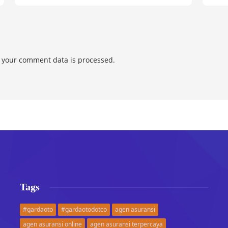
 your comment data is processed.
Tags
#gardaoto
#gardaotodotco
agen asuransi
agen asuransi online
agen asuransi terpercaya