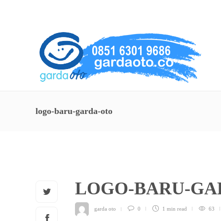
About Us
Service
Contact
logo-baru-garda-oto
LOGO-BARU-GA
garda oto
0
1 min
read
63