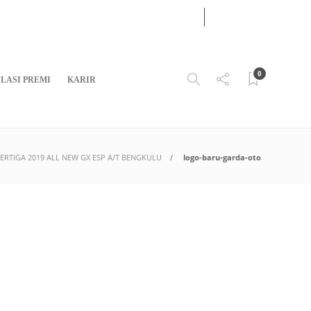
07
AUG
2026
0
LASI PREMI
KARIR
ERTIGA 2019 ALL NEW GX ESP A/T BENGKULU
logo-baru-garda-oto