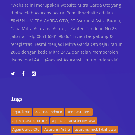
"Website ini merupakan website Mitra Garda Oto yang
dibina oleh Asuransi Astra. Pemilik website adalah
ERVIEN – MITRA GARDA OTO, PT Asuransi Astra Buana,
Grha Mitra Asuransi Astra, Jl. Kapten Tendean No.26
Jakarta. Telp.0851 6301 9686." Ervien bergabung &
teregistrasi resmi menjadi Mitra Garda Oto sejak tahun
2008 dengan kode Mitra 2472 dan telah memperoleh
lisensi dari AAUI (Asosiasi Asuransi Umum Indonesia).
Tags
#gardaoto
#gardaotodotco
agen asuransi
agen asuransi online
agen asuransi terpercaya
Asuransi Astra
Agen Garda Oto
asuransi mobil daihatsu