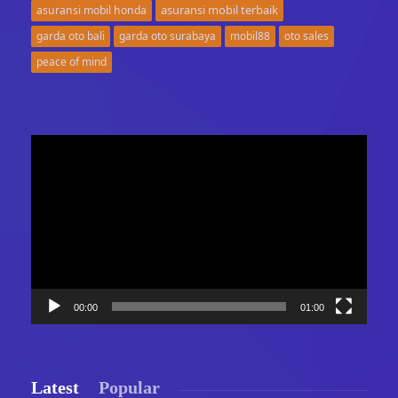
asuransi mobil terbaik
asuransi mobil honda
garda oto bali
garda oto surabaya
mobil88
oto sales
peace of mind
Video
Player
00:00
01:00
Latest
Popular