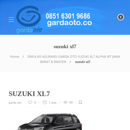
0
suzuki xl7
Home
SIMULASI ASURANSI GARDA OTO SUZUKI XL7 ALPHA MT JAWA
BARAT & BANTEN
suzuki xl7
SUZUKI XL7
garda oto
0
1 min
80