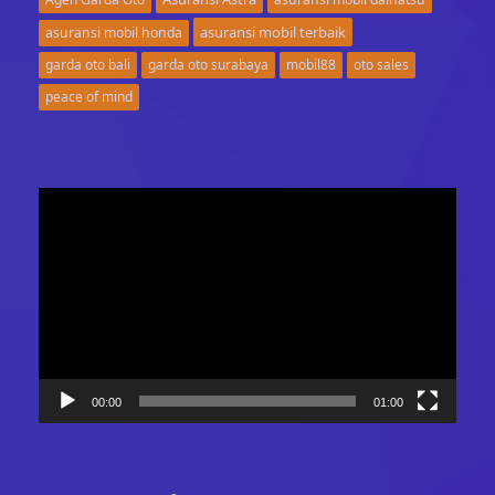
asuransi mobil terbaik
asuransi mobil honda
garda oto bali
garda oto surabaya
mobil88
oto sales
peace of mind
Video
Player
00:00
01:00