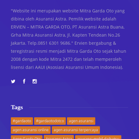
"Website ini merupakan website Mitra Garda Oto yang
dibina oleh Asuransi Astra. Pemilik website adalah
ERVIEN – MITRA GARDA OTO, PT Asuransi Astra Buana,
Grha Mitra Asuransi Astra, Jl. Kapten Tendean No.26
Jakarta. Telp.0851 6301 9686." Ervien bergabung &
teregistrasi resmi menjadi Mitra Garda Oto sejak tahun
2008 dengan kode Mitra 2472 dan telah memperoleh
lisensi dari AAUI (Asosiasi Asuransi Umum Indonesia).
Tags
#gardaoto
#gardaotodotco
agen asuransi
agen asuransi online
agen asuransi terpercaya
Asuransi Astra
Agen Garda Oto
asuransi mobil daihatsu