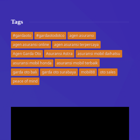
Tags
#gardaoto
#gardaotodotco
agen asuransi
agen asuransi online
agen asuransi terpercaya
Asuransi Astra
Agen Garda Oto
asuransi mobil daihatsu
asuransi mobil terbaik
asuransi mobil honda
garda oto bali
garda oto surabaya
mobil88
oto sales
peace of mind
Video
Player