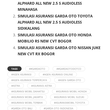
ALPHARD ALL NEW 2.5 S AUDIOLESS
MINAHASA
SIMULASI ASURANSI GARDA OTO TOYOTA
ALPHARD ALL NEW 2.5 S AUDIOLESS
SIDIKALANG
SIMULASI ASURANSI GARDA OTO HONDA
MOBILIO RS NEW CVT BOGOR
SIMULASI ASURANSI GARDA OTO NISSAN JUKE
NEW CVT RX BOGOR
TAGS
##GARDAOTO
##GARDAOTODOTCO
#AGEN ASURANSI
#AGEN ASURANSI ONLINE
#AGEN ASURANSI TERPERCAYA
#AGEN GARDA OTO
#ASTRA
#ASURANSI ASTRA
#ASURANSI MOBIL DAIHATSU
#ASURANSI MOBIL HONDA
#ASURANSI MOBIL JAKARTA
#ASURANSI MOBIL SUZUKI
#ASURANSI MOBIL TERBAIK
#ASURANSIMOBIL TOYOTA
#GARDA OTO BALI
#GARDA OTO INDONESIA