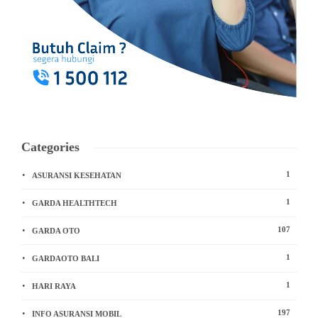
Categories
1
ASURANSI KESEHATAN
1
GARDA HEALTHTECH
107
GARDA OTO
1
GARDAOTO BALI
1
HARI RAYA
197
INFO ASURANSI MOBIL