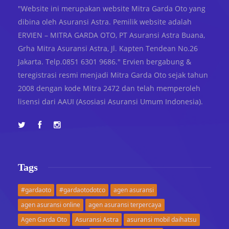
"Website ini merupakan website Mitra Garda Oto yang
dibina oleh Asuransi Astra. Pemilik website adalah
ERVIEN – MITRA GARDA OTO, PT Asuransi Astra Buana,
Grha Mitra Asuransi Astra, Jl. Kapten Tendean No.26
Jakarta. Telp.0851 6301 9686." Ervien bergabung &
teregistrasi resmi menjadi Mitra Garda Oto sejak tahun
2008 dengan kode Mitra 2472 dan telah memperoleh
lisensi dari AAUI (Asosiasi Asuransi Umum Indonesia).
Tags
#gardaoto
#gardaotodotco
agen asuransi
agen asuransi online
agen asuransi terpercaya
Asuransi Astra
Agen Garda Oto
asuransi mobil daihatsu