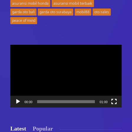
asuransi mobil terbaik
asuransi mobil honda
garda oto bali
garda oto surabaya
mobil88
oto sales
peace of mind
Video
Player
00:00
01:00
Latest
Popular