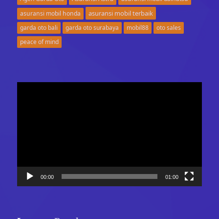
asuransi mobil terbaik
asuransi mobil honda
garda oto bali
garda oto surabaya
mobil88
oto sales
peace of mind
Video
Player
00:00
01:00