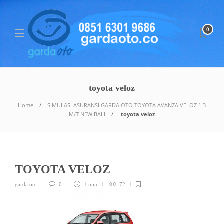
0
toyota veloz
Home
SIMULASI ASURANSI GARDA OTO TOYOTA AVANZA VELOZ 1.3
M/T NEW BALI
toyota veloz
TOYOTA VELOZ
garda oto
0
1 min
72