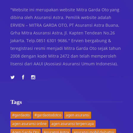
"Website ini merupakan website Mitra Garda Oto yang
dibina oleh Asuransi Astra. Pemilik website adalah
ERVIEN – MITRA GARDA OTO, PT Asuransi Astra Buana,
Grha Mitra Asuransi Astra, Jl. Kapten Tendean No.26
Jakarta. Telp.0851 6301 9686." Ervien bergabung &
teregistrasi resmi menjadi Mitra Garda Oto sejak tahun
2008 dengan kode Mitra 2472 dan telah memperoleh
lisensi dari AAUI (Asosiasi Asuransi Umum Indonesia).
Tags
#gardaoto
#gardaotodotco
agen asuransi
agen asuransi online
agen asuransi terpercaya
Asuransi Astra
Agen Garda Oto
asuransi mobil daihatsu