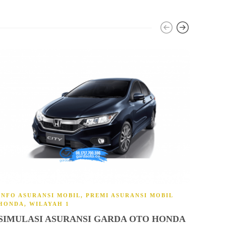
INFO ASURANSI MOBIL
,
PREMI ASURANSI MOBIL
INFO
HONDA
,
WILAYAH 1
SIM
SIMULASI ASURANSI GARDA OTO HONDA
SUB