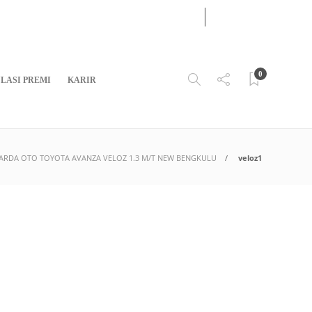
09
AUG
2026
0
LASI PREMI
KARIR
GARDA OTO TOYOTA AVANZA VELOZ 1.3 M/T NEW BENGKULU
veloz1