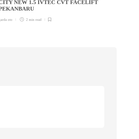
CITY NEW 1.5 IVTEC CVT FACELIFT
PEKANBARU
garda ot
garda oto
2 min
read