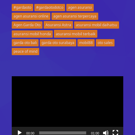
#gardaoto
#gardaotodotco
agen asuransi
agen asuransi online
agen asuransi terpercaya
Asuransi Astra
Agen Garda Oto
asuransi mobil daihatsu
asuransi mobil terbaik
asuransi mobil honda
garda oto bali
garda oto surabaya
mobil88
oto sales
peace of mind
Video
Player
00:00
01:00