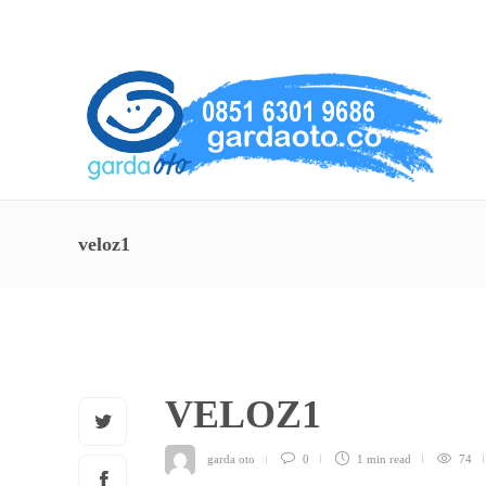
About Us
Service
Contact
veloz1
VELOZ1
garda oto
0
1 min
read
74