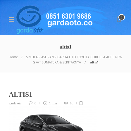
0
altis1
Home
SIMULASI ASURANSI GARDA OTO TOYOTA COROLLA ALTIS NEW
G A/T SUMATERA & SEKITARNYA
altis1
ALTIS1
garda oto
0
1 min
66