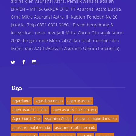
dibina oleh Asuransi Astra. Pemilik website adalah
ERVIEN – MITRA GARDA OTO, PT Asuransi Astra Buana,
Grha Mitra Asuransi Astra, Jl. Kapten Tendean No.26
Jakarta. Telp.0851 6301 9686." Ervien bergabung &
teregistrasi resmi menjadi Mitra Garda Oto sejak tahun
2008 dengan kode Mitra 2472 dan telah memperoleh
lisensi dari AAUI (Asosiasi Asuransi Umum Indonesia).
Tags
#gardaoto
#gardaotodotco
agen asuransi
agen asuransi online
agen asuransi terpercaya
Asuransi Astra
Agen Garda Oto
asuransi mobil daihatsu
asuransi mobil terbaik
asuransi mobil honda