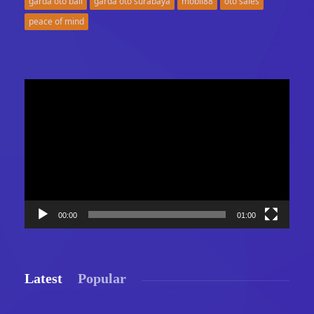
garda oto bali
garda oto surabaya
mobil88
oto sales
peace of mind
Video
Player
00:00
01:00
Latest
Popular