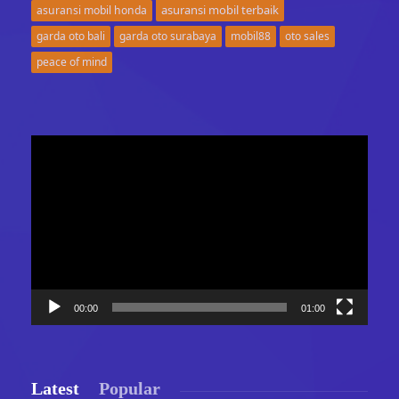
asuransi mobil terbaik
asuransi mobil honda
garda oto bali
garda oto surabaya
mobil88
oto sales
peace of mind
Video
Player
00:00
01:00
Latest
Popular