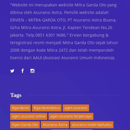
"Website ini merupakan website Mitra Garda Oto yang
dibina oleh Asuransi Astra. Pemilik website adalah
ERVIEN – MITRA GARDA OTO, PT Asuransi Astra Buana,
Grha Mitra Asuransi Astra, Jl. Kapten Tendean No.26
Jakarta. Telp.0851 6301 9686." Ervien bergabung &
teregistrasi resmi menjadi Mitra Garda Oto sejak tahun
2008 dengan kode Mitra 2472 dan telah memperoleh
lisensi dari AAUI (Asosiasi Asuransi Umum Indonesia).
Tags
#gardaoto
#gardaotodotco
agen asuransi
agen asuransi online
agen asuransi terpercaya
Asuransi Astra
Agen Garda Oto
asuransi mobil daihatsu