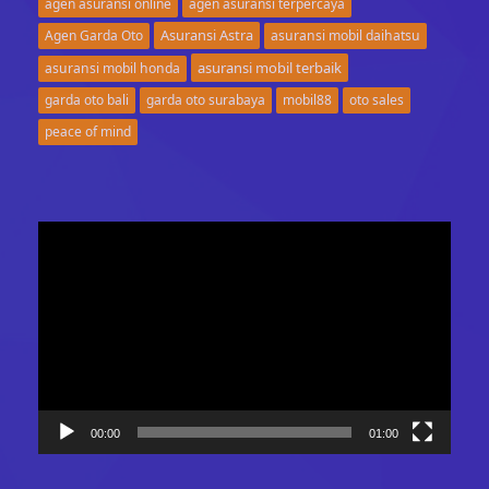
agen asuransi online
agen asuransi terpercaya
Asuransi Astra
Agen Garda Oto
asuransi mobil daihatsu
asuransi mobil terbaik
asuransi mobil honda
garda oto bali
garda oto surabaya
mobil88
oto sales
peace of mind
Video
Player
00:00
01:00