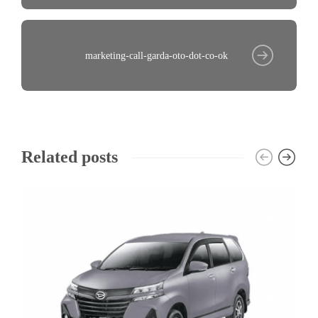
marketing-call-garda-oto-dot-co-ok
Related posts