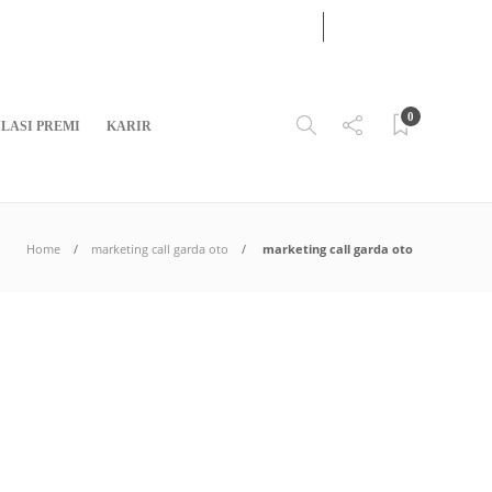
31
JUL
2026
0
LASI PREMI
KARIR
Home
marketing call garda oto
marketing call garda oto