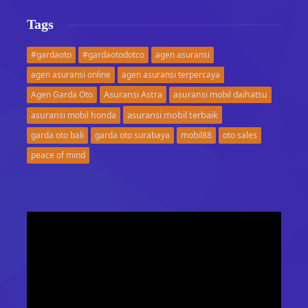
Tags
#gardaoto
#gardaotodotco
agen asuransi
agen asuransi online
agen asuransi terpercaya
Asuransi Astra
Agen Garda Oto
asuransi mobil daihatsu
asuransi mobil terbaik
asuransi mobil honda
garda oto bali
garda oto surabaya
mobil88
oto sales
peace of mind
Video
Player