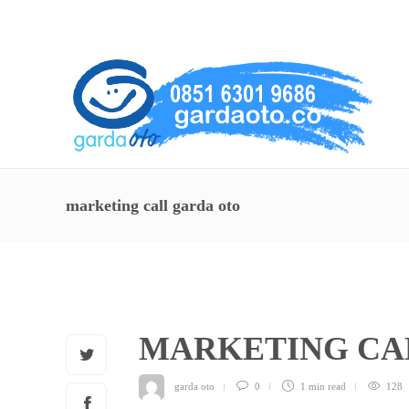
About Us
Service
Contact
marketing call garda oto
MARKETING CA
garda oto
0
1 min
read
128