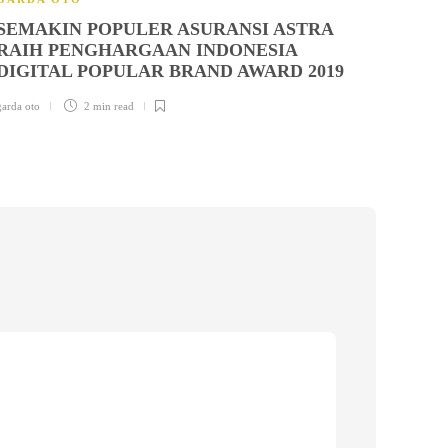
EVEN
SEMAKIN POPULER ASURANSI ASTRA
SEL
RAIH PENGHARGAAN INDONESIA
DIGITAL POPULAR BRAND AWARD 2019
garda ot
garda oto
2 min
read