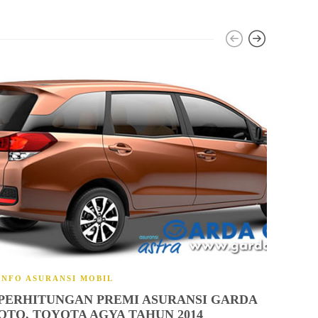
INFO
INFO ASURANSI MOBIL
HOND
PERHITUNGAN PREMI ASURANSI GARDA
SIM
OTO, TOYOTA AGYA TAHUN 2014