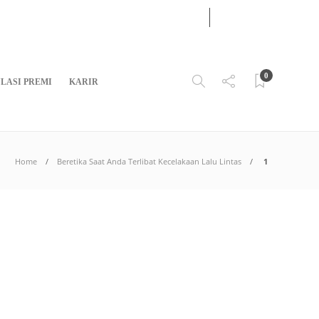
04
AUG
2026
0
LASI PREMI
KARIR
Home
Beretika Saat Anda Terlibat Kecelakaan Lalu Lintas
1