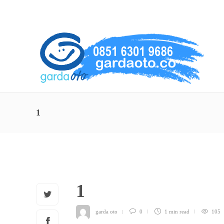
About Us
Service
Contact
1
1
garda oto
0
1 min
read
105