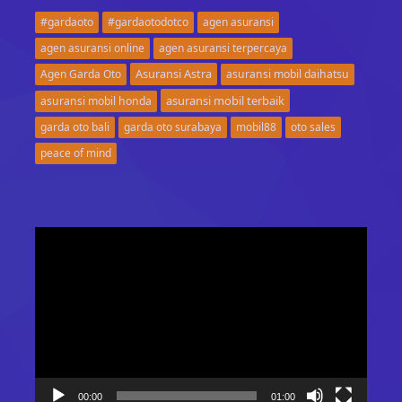
#gardaoto
#gardaotodotco
agen asuransi
agen asuransi online
agen asuransi terpercaya
Asuransi Astra
Agen Garda Oto
asuransi mobil daihatsu
asuransi mobil terbaik
asuransi mobil honda
garda oto bali
garda oto surabaya
mobil88
oto sales
peace of mind
Video
Player
00:00
01:00