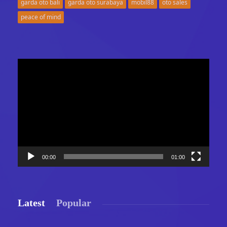
garda oto bali
garda oto surabaya
mobil88
oto sales
peace of mind
Video
Player
00:00
01:00
Latest
Popular