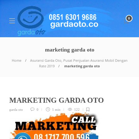
0
marketing garda oto
Home
Asuransi Garda Oto, Pusat Penjualan Asuransi Mobil Dengan
Rate 2019
marketing garda oto
MARKETING GARDA OTO
garda oto
0
1 min
122