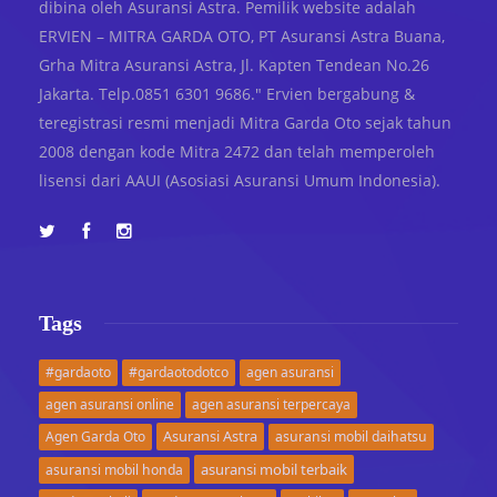
dibina oleh Asuransi Astra. Pemilik website adalah
ERVIEN – MITRA GARDA OTO, PT Asuransi Astra Buana,
Grha Mitra Asuransi Astra, Jl. Kapten Tendean No.26
Jakarta. Telp.0851 6301 9686." Ervien bergabung &
teregistrasi resmi menjadi Mitra Garda Oto sejak tahun
2008 dengan kode Mitra 2472 dan telah memperoleh
lisensi dari AAUI (Asosiasi Asuransi Umum Indonesia).
Tags
#gardaoto
#gardaotodotco
agen asuransi
agen asuransi online
agen asuransi terpercaya
Asuransi Astra
Agen Garda Oto
asuransi mobil daihatsu
asuransi mobil terbaik
asuransi mobil honda