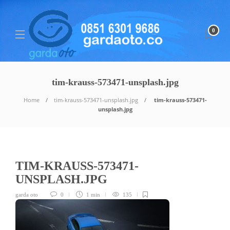
0
tim-krauss-573471-unsplash.jpg
Home
tim-krauss-573471-unsplash.jpg
tim-krauss-573471-
unsplash.jpg
TIM-KRAUSS-573471-
UNSPLASH.JPG
garda oto
0
1 min
135