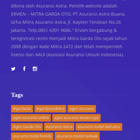
dibina oleh Asuransi Astra. Pemilik website adalah
ERVIEN – MITRA GARDA OTO, PT Asuransi Astra Buana,
Grha Mitra Asuransi Astra, Jl. Kapten Tendean No.26
Jakarta. Telp.0851 6301 9686." Ervien bergabung &
teregistrasi resmi menjadi Mitra Garda Oto sejak tahun
2008 dengan kode Mitra 2472 dan telah memperoleh
lisensi dari AAUI (Asosiasi Asuransi Umum Indonesia).
Tags
#gardaoto
#gardaotodotco
agen asuransi
agen asuransi online
agen asuransi terpercaya
Asuransi Astra
Agen Garda Oto
asuransi mobil daihatsu
asuransi mobil terbaik
asuransi mobil honda