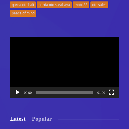
garda oto bali
garda oto surabaya
mobil88
oto sales
peace of mind
Video
Player
00:00
01:00
Latest
Popular