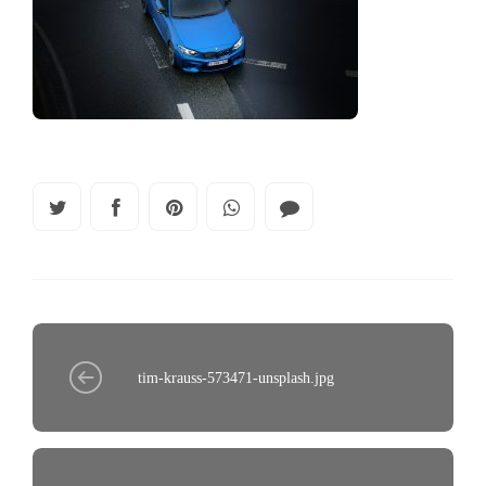
tim-krauss-573471-unsplash.jpg