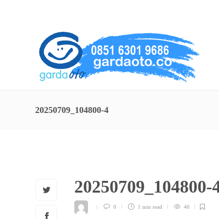
About Us
Service
Contact
20250709_104800-4
20250709_104800-
0
1 min
read
40