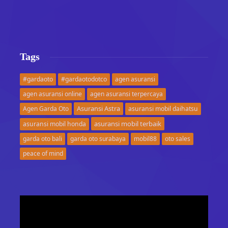
Tags
#gardaoto
#gardaotodotco
agen asuransi
agen asuransi online
agen asuransi terpercaya
Asuransi Astra
Agen Garda Oto
asuransi mobil daihatsu
asuransi mobil terbaik
asuransi mobil honda
garda oto bali
garda oto surabaya
mobil88
oto sales
peace of mind
Video
Player