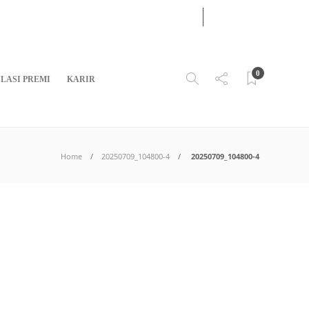
04
AUG
2026
0
LASI PREMI
KARIR
Home
20250709_104800-4
20250709_104800-4