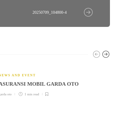
20250709_104800-4
NEWS AND EVENT
ASURANSI MOBIL GARDA OTO
garda oto
1 min
read