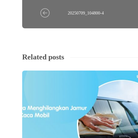
20250709_104800-4
Related posts