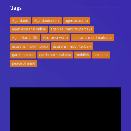
Tags
#gardaoto
#gardaotodotco
agen asuransi
agen asuransi online
agen asuransi terpercaya
Asuransi Astra
Agen Garda Oto
asuransi mobil daihatsu
asuransi mobil terbaik
asuransi mobil honda
garda oto bali
garda oto surabaya
mobil88
oto sales
peace of mind
Video
Player