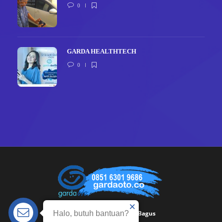
0
GARDA HEALTHTECH
0
Garda Oto built by
Hasan Bagus
Halo, butuh bantuan?