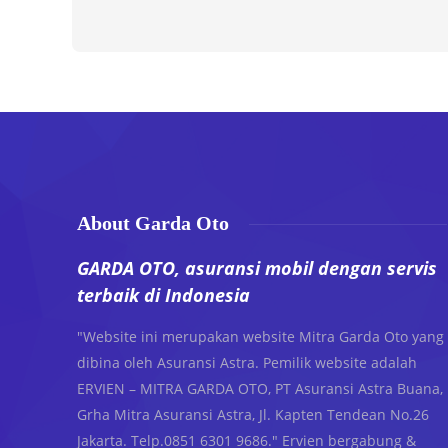
About Garda Oto
GARDA OTO, asuransi mobil dengan servis
terbaik di Indonesia
"Website ini merupakan website Mitra Garda Oto yang
dibina oleh Asuransi Astra. Pemilik website adalah
ERVIEN – MITRA GARDA OTO, PT Asuransi Astra Buana,
Grha Mitra Asuransi Astra, Jl. Kapten Tendean No.26
Jakarta. Telp.0851 6301 9686." Ervien bergabung &