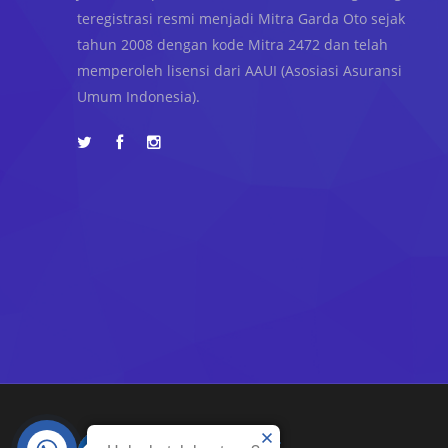
teregistrasi resmi menjadi Mitra Garda Oto sejak
tahun 2008 dengan kode Mitra 2472 dan telah
memperoleh lisensi dari AAUI (Asosiasi Asuransi
Umum Indonesia).