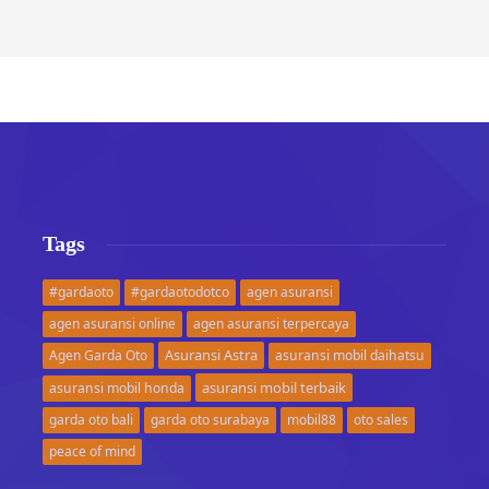
Tags
#gardaoto
#gardaotodotco
agen asuransi
agen asuransi online
agen asuransi terpercaya
Asuransi Astra
Agen Garda Oto
asuransi mobil daihatsu
asuransi mobil terbaik
asuransi mobil honda
garda oto bali
garda oto surabaya
mobil88
oto sales
peace of mind