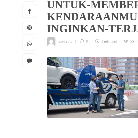
UNTUK-MEMBER
KENDARAANMU-
INGINKAN-TER
garda oto
0
1 min
read
55