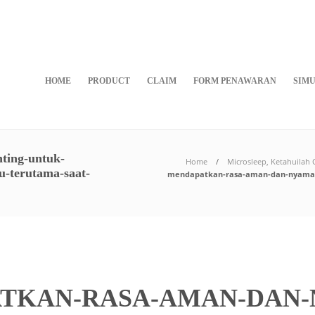
HOME
PRODUCT
CLAIM
FORM PENAWARAN
SIMU
ting-untuk-
Home
Microsleep, Ketahuilah
-terutama-saat-
mendapatkan-rasa-aman-dan-nyaman
TKAN-RASA-AMAN-DAN-