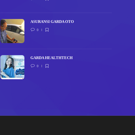
ASURANSI GARDA OTO
0
GARDA HEALTHTECH
0