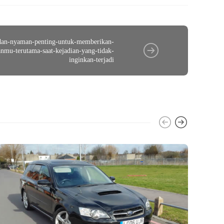
dan-nyaman-penting-untuk-memberikan-
nmu-terutama-saat-kejadian-yang-tidak-
inginkan-terjadi