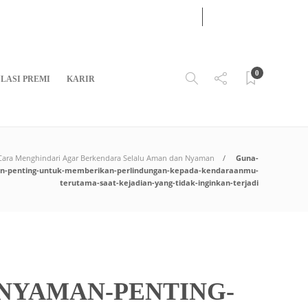
07
AUG
2026
0
LASI PREMI
KARIR
 Cara Menghindari Agar Berkendara Selalu Aman dan Nyaman
Guna-
-penting-untuk-memberikan-perlindungan-kepada-kendaraanmu-
terutama-saat-kejadian-yang-tidak-inginkan-terjadi
NYAMAN-PENTING-