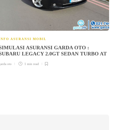
INFO ASURANSI MOBIL
INFO
SIMULASI ASURANSI GARDA OTO :
SIM
SUBARU LEGACY 2.0GT SEDAN TURBO AT
PRO
garda oto
1 min
read
garda ot