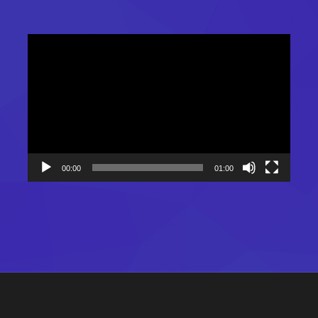
Video
Player
00:00
01:00