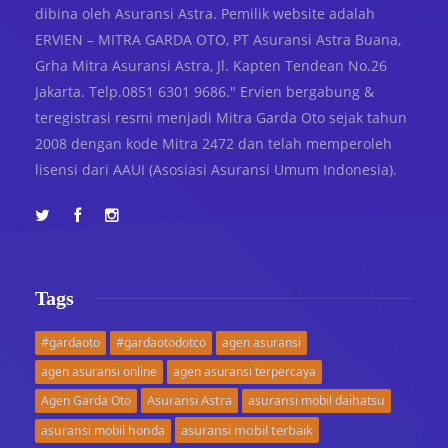
dibina oleh Asuransi Astra. Pemilik website adalah
ERVIEN – MITRA GARDA OTO, PT Asuransi Astra Buana,
Grha Mitra Asuransi Astra, Jl. Kapten Tendean No.26
Jakarta. Telp.0851 6301 9686." Ervien bergabung &
teregistrasi resmi menjadi Mitra Garda Oto sejak tahun
2008 dengan kode Mitra 2472 dan telah memperoleh
lisensi dari AAUI (Asosiasi Asuransi Umum Indonesia).
Tags
#gardaoto
#gardaotodotco
agen asuransi
agen asuransi online
agen asuransi terpercaya
Asuransi Astra
Agen Garda Oto
asuransi mobil daihatsu
asuransi mobil terbaik
asuransi mobil honda