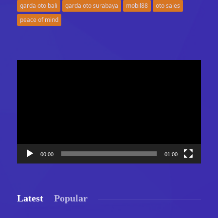
garda oto bali
garda oto surabaya
mobil88
oto sales
peace of mind
Video
Player
00:00
01:00
Latest
Popular