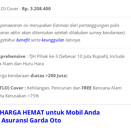
TLO) Cover :
Rp. 3.208.400
penawaran ini merupakan Estimasi dari pertanggungan polis
ran akhir akan ditentukan setelah dilakukan survey kendaraan).
ngetahui
benefit
serta
keunggulan
lainnya.
mprehensive
: TJH Pihak ke-3 (Sebesar 10 Juta Rupiah), Include
 Alam dan Huru Hara
arga kendaraan
diatas >200 Juta
)
 TLO) Cover :
Kehilangan, Pencurian dan
FREE
Bencana Alam
rta Kerusakan >75%
 HARGA HEMAT untuk Mobil Anda
i Asuransi Garda Oto