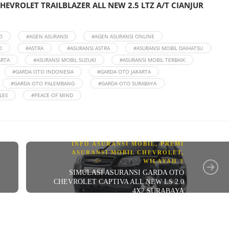
HEVROLET TRAILBLAZER ALL NEW 2.5 LTZ A/T CIANJUR
O
#AGEN ASURANSI
#AGEN ASURANSI ONLINE
O
#ASTRA
#ASURANSI ASTRA
#ASURANSI MOBIL DAIHATSU
ARTA
#ASURANSI MOBIL SUZUKI
#ASURANSI MOBIL TERBAIK
#GARDA OTO INDONESIA
#GARDA OTO JAKARTA
#GARDA OTO PALEMBANG
#GARDA OTO SURABAYA
LES
#PEACE OF MIND
INFO ASURANSI MOBIL
,
PREMI
ASURANSI MOBIL CHEVROLET
,
WILAYAH 3
SIMULASI ASURANSI GARDA OTO
CHEVROLET CAPTIVA ALL NEW LS 2.0
4X2 SURABAYA