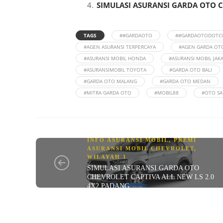
SIMULASI ASURANSI GARDA OTO C
TAGS
##GARDAOTO
##GARDAOTODOTC
#AGEN ASURANSI TERPERCAYA
#AGEN GARDA OT
#ASURANSI MOBIL HONDA
#ASURANSI MOBIL JAK
#ASURANSIMOBIL TOYOTA
#GARDA OTO BALI
#GARDA OTO MALANG
#GARDA OTO MEDAN
#MITRA GARDA OTO
#MOBIL88
#OTO SA
INFO ASURANSI MOBIL
,
PREMI
ASURANSI MOBIL CHEVROLET
,
WILAYAH 1
SIMULASI ASURANSI GARDA OTO
CHEVROLET CAPTIVA ALL NEW LS 2.0
4X2 PADANG