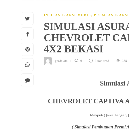
INFO ASURANSI MOBIL
,
PREMI ASURANS
SIMULASI ASUR
CHEVROLET CAPT
4X2 BEKASI
garda oto
0
2 min
read
258
Simulasi 
CHEVROLET CAPTIVA AL
Meliputi ( Jawa Tengah, 
( Simulasi Pembuatan Premi A