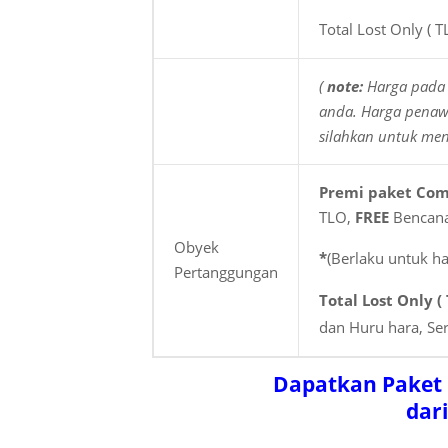
Total Lost Only ( 
(
note:
Harga pada 
anda. Harga penawa
silahkan
untuk me
Premi paket Co
TLO,
FREE
Bencana
Obyek
*
(Berlaku untuk h
Pertanggungan
Total Lost Only (
dan Huru hara, Se
Dapatkan Paket
dar