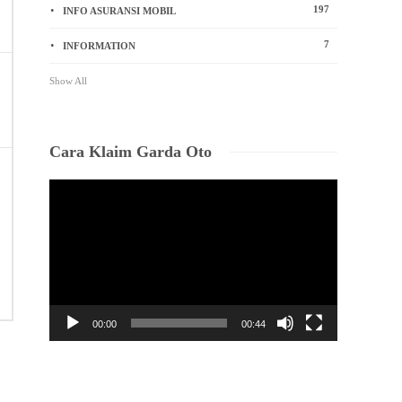
197
INFO ASURANSI MOBIL
7
INFORMATION
Show All
Cara Klaim Garda Oto
Video
Player
00:00
00:44