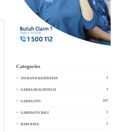
Categories
1
ASURANSI KESEHATAN
1
GARDA HEALTHTECH
107
GARDA OTO
1
GARDAOTO BALI
1
HARI RAYA