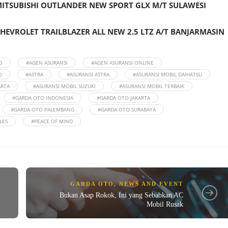
MITSUBISHI OUTLANDER NEW SPORT GLX M/T SULAWESI
HEVROLET TRAILBLAZER ALL NEW 2.5 LTZ A/T BANJARMASIN
O
#AGEN ASURANSI
#AGEN ASURANSI ONLINE
O
#ASTRA
#ASURANSI ASTRA
#ASURANSI MOBIL DAIHATSU
ARTA
#ASURANSI MOBIL SUZUKI
#ASURANSI MOBIL TERBAIK
#GARDA OTO INDONESIA
#GARDA OTO JAKARTA
#GARDA OTO PALEMBANG
#GARDA OTO SURABAYA
LES
#PEACE OF MIND
GARDA OTO
,
NEWS AND EVENT
Bukan Asap Rokok, Ini yang Sebabkan AC
Mobil Rusak