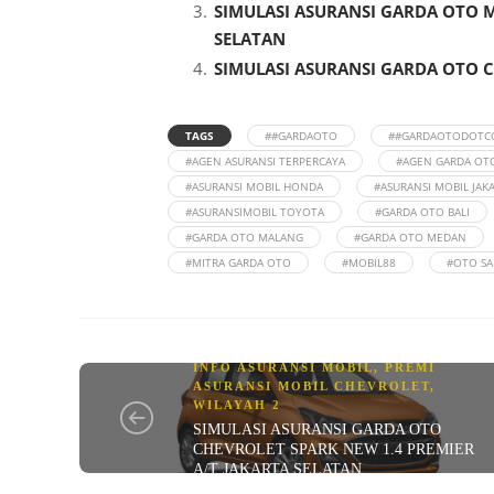
SIMULASI ASURANSI GARDA OTO 
SELATAN
SIMULASI ASURANSI GARDA OTO C
TAGS
##GARDAOTO
##GARDAOTODOTC
#AGEN ASURANSI TERPERCAYA
#AGEN GARDA OT
#ASURANSI MOBIL HONDA
#ASURANSI MOBIL JAK
#ASURANSIMOBIL TOYOTA
#GARDA OTO BALI
#GARDA OTO MALANG
#GARDA OTO MEDAN
#MITRA GARDA OTO
#MOBIL88
#OTO SA
INFO ASURANSI MOBIL
,
PREMI
ASURANSI MOBIL CHEVROLET
,
WILAYAH 2
SIMULASI ASURANSI GARDA OTO
CHEVROLET SPARK NEW 1.4 PREMIER
A/T JAKARTA SELATAN