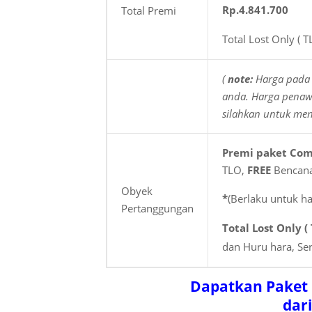
Rp.4.841.700
Total Premi
Total Lost Only ( 
(
note:
Harga pada 
anda. Harga penawa
silahkan
untuk me
Premi paket Co
TLO,
FREE
Bencana
Obyek
*
(Berlaku untuk h
Pertanggungan
Total Lost Only (
dan Huru hara, Se
Dapatkan Paket
dar