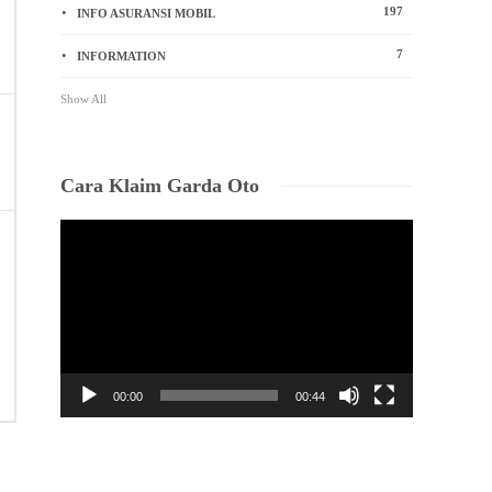
197
INFO ASURANSI MOBIL
7
INFORMATION
Show All
Cara Klaim Garda Oto
Video
Player
00:00
00:44