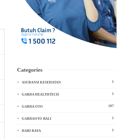
Categories
1
ASURANSI KESEHATAN
1
GARDA HEALTHTECH
107
GARDA OTO
1
GARDAOTO BALI
1
HARI RAYA