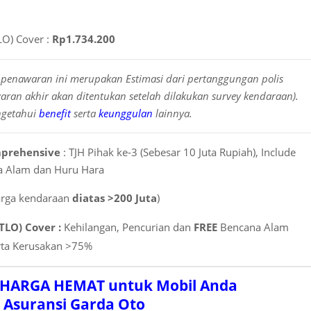
TLO) Cover :
Rp1.734.200
penawaran ini merupakan Estimasi dari pertanggungan polis
ran akhir akan ditentukan setelah dilakukan survey kendaraan).
ngetahui
benefit
serta
keunggulan
lainnya.
mprehensive
: TJH Pihak ke-3 (Sebesar 10 Juta Rupiah), Include
 Alam dan Huru Hara
arga kendaraan
diatas >200 Juta
)
 TLO) Cover :
Kehilangan, Pencurian dan
FREE
Bencana Alam
rta Kerusakan >75%
 HARGA HEMAT untuk Mobil Anda
i Asuransi Garda Oto