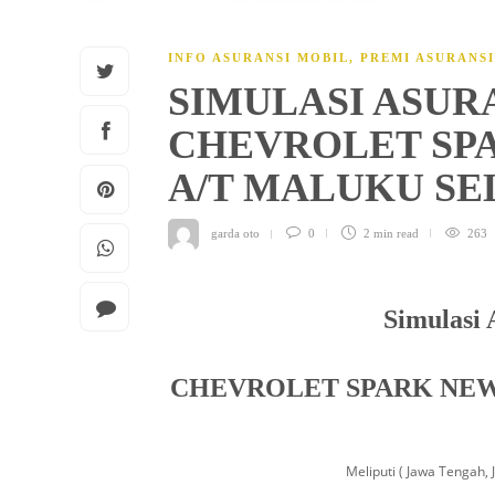
INFO ASURANSI MOBIL
,
PREMI ASURANS
SIMULASI ASUR
CHEVROLET SPA
A/T MALUKU S
garda oto
0
2 min
read
263
Simulasi 
CHEVROLET SPARK NEW 
Meliputi ( Jawa Tengah, 