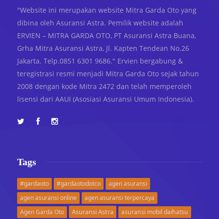
"Website ini merupakan website Mitra Garda Oto yang
dibina oleh Asuransi Astra. Pemilik website adalah
ERVIEN – MITRA GARDA OTO, PT Asuransi Astra Buana,
Grha Mitra Asuransi Astra, Jl. Kapten Tendean No.26
Jakarta. Telp.0851 6301 9686." Ervien bergabung &
teregistrasi resmi menjadi Mitra Garda Oto sejak tahun
2008 dengan kode Mitra 2472 dan telah memperoleh
lisensi dari AAUI (Asosiasi Asuransi Umum Indonesia).
Tags
#gardaoto
#gardaotodotco
agen asuransi
agen asuransi online
agen asuransi terpercaya
Asuransi Astra
Agen Garda Oto
asuransi mobil daihatsu