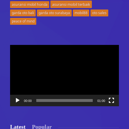
asuransi mobil terbaik
asuransi mobil honda
garda oto bali
garda oto surabaya
mobil88
oto sales
peace of mind
Video
Player
00:00
01:00
Latest
Popular