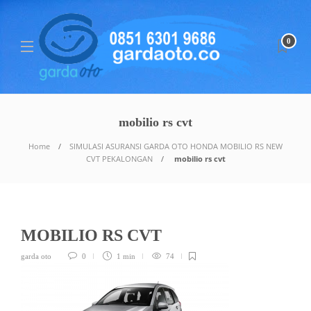
0
mobilio rs cvt
Home
SIMULASI ASURANSI GARDA OTO HONDA MOBILIO RS NEW
CVT PEKALONGAN
mobilio rs cvt
MOBILIO RS CVT
garda oto
0
1 min
74