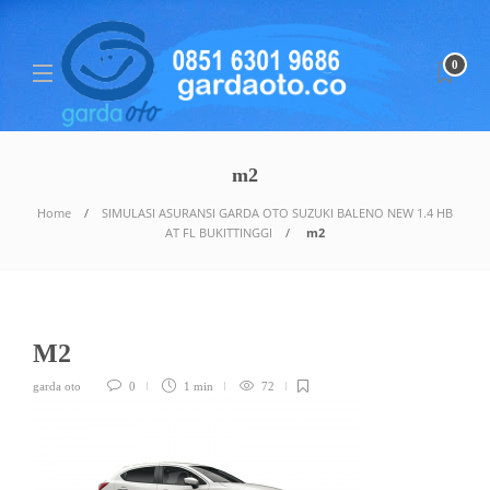
0
m2
Home
SIMULASI ASURANSI GARDA OTO SUZUKI BALENO NEW 1.4 HB
AT FL BUKITTINGGI
m2
M2
garda oto
0
1 min
72