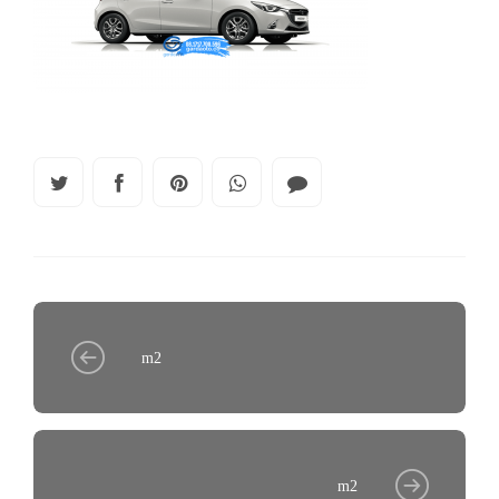
m2
m2