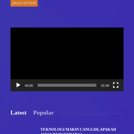
peace of mind
Video
Player
00:00
01:00
Latest
Popular
TEKNOLOGI MAKIN CANGGIH, APAKAH