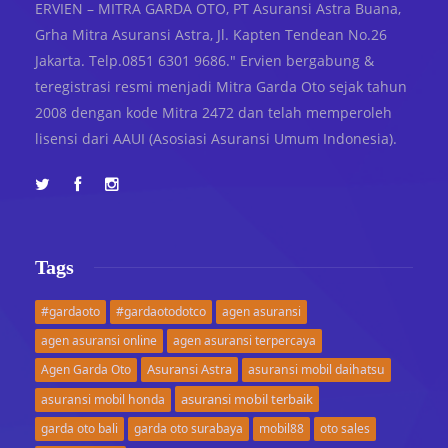
ERVIEN – MITRA GARDA OTO, PT Asuransi Astra Buana,
Grha Mitra Asuransi Astra, Jl. Kapten Tendean No.26
Jakarta. Telp.0851 6301 9686." Ervien bergabung &
teregistrasi resmi menjadi Mitra Garda Oto sejak tahun
2008 dengan kode Mitra 2472 dan telah memperoleh
lisensi dari AAUI (Asosiasi Asuransi Umum Indonesia).
Tags
#gardaoto
#gardaotodotco
agen asuransi
agen asuransi online
agen asuransi terpercaya
Asuransi Astra
Agen Garda Oto
asuransi mobil daihatsu
asuransi mobil terbaik
asuransi mobil honda
garda oto bali
garda oto surabaya
mobil88
oto sales