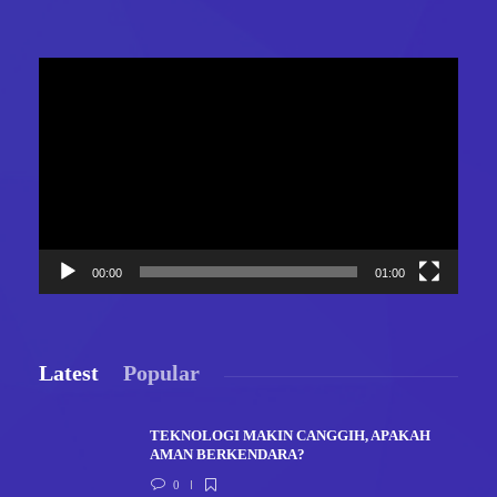
Video
Player
00:00
01:00
Latest
Popular
TEKNOLOGI MAKIN CANGGIH, APAKAH
AMAN BERKENDARA?
0