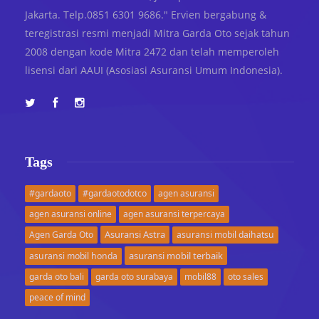
Jakarta. Telp.0851 6301 9686." Ervien bergabung &
teregistrasi resmi menjadi Mitra Garda Oto sejak tahun
2008 dengan kode Mitra 2472 dan telah memperoleh
lisensi dari AAUI (Asosiasi Asuransi Umum Indonesia).
Tags
#gardaoto
#gardaotodotco
agen asuransi
agen asuransi online
agen asuransi terpercaya
Asuransi Astra
Agen Garda Oto
asuransi mobil daihatsu
asuransi mobil terbaik
asuransi mobil honda
garda oto bali
garda oto surabaya
mobil88
oto sales
peace of mind