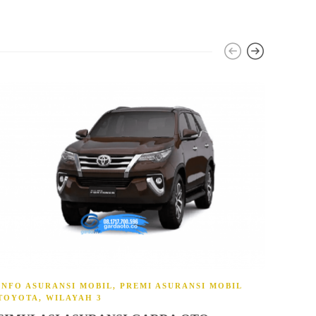
INFO ASURANSI MOBIL
,
PREMI ASURANSI MOBIL
GARD
TOYOTA
,
WILAYAH 3
BUK