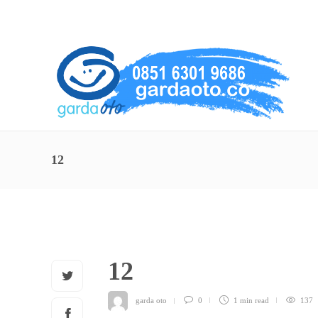
About Us
Service
Contact
12
12
garda oto
0
1 min
read
137