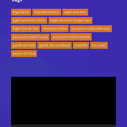
#gardaoto
#gardaotodotco
agen asuransi
agen asuransi online
agen asuransi terpercaya
Asuransi Astra
Agen Garda Oto
asuransi mobil daihatsu
asuransi mobil terbaik
asuransi mobil honda
garda oto bali
garda oto surabaya
mobil88
oto sales
peace of mind
Video
Player