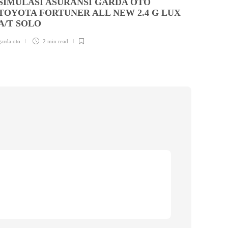
SIMULASI ASURANSI GARDA OTO
SEB
TOYOTA FORTUNER ALL NEW 2.4 G LUX
A/T SOLO
garda ot
garda oto
2 min
read