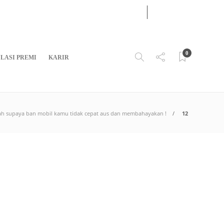
08
AUG
2026
0
LASI PREMI
KARIR
ah supaya ban mobil kamu tidak cepat aus dan membahayakan !
12