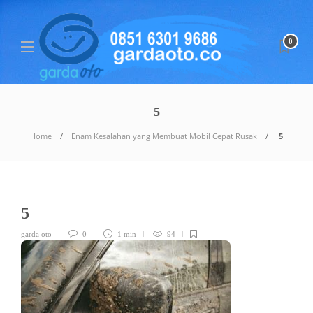
0
5
Home
Enam Kesalahan yang Membuat Mobil Cepat Rusak
5
5
garda oto
0
1 min
94