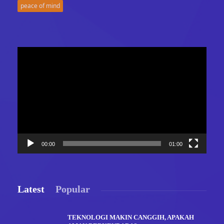
peace of mind
Video
Player
00:00
01:00
Latest
Popular
TEKNOLOGI MAKIN CANGGIH, APAKAH