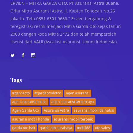
ERVIEN – MITRA GARDA OTO, PT Asuransi Astra Buana,
Grha Mitra Asuransi Astra, Jl. Kapten Tendean No.26
Jakarta. Telp.0851 6301 9686." Ervien bergabung &
teregistrasi resmi menjadi Mitra Garda Oto sejak tahun
2008 dengan kode Mitra 2472 dan telah memperoleh
lisensi dari AAUI (Asosiasi Asuransi Umum Indonesia).
Tags
#gardaoto
#gardaotodotco
agen asuransi
agen asuransi online
agen asuransi terpercaya
Asuransi Astra
Agen Garda Oto
asuransi mobil daihatsu
asuransi mobil terbaik
asuransi mobil honda
garda oto bali
garda oto surabaya
mobil88
oto sales