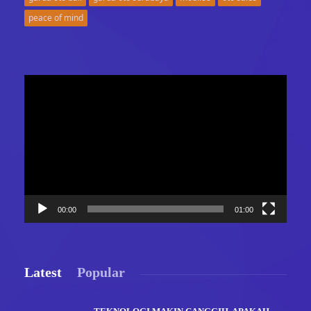
peace of mind
Video
Player
00:00
01:00
Latest
Popular