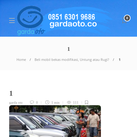
0
1
Home
Beli mobil bekas modifikasi, Untung atau Rugi?
1
1
garda oto
0
1 min
111