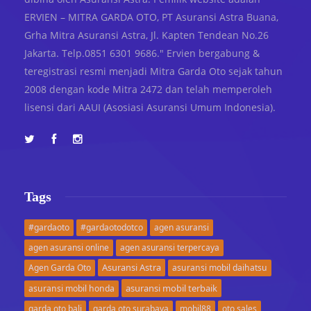
ERVIEN – MITRA GARDA OTO, PT Asuransi Astra Buana,
Grha Mitra Asuransi Astra, Jl. Kapten Tendean No.26
Jakarta. Telp.0851 6301 9686." Ervien bergabung &
teregistrasi resmi menjadi Mitra Garda Oto sejak tahun
2008 dengan kode Mitra 2472 dan telah memperoleh
lisensi dari AAUI (Asosiasi Asuransi Umum Indonesia).
Tags
#gardaoto
#gardaotodotco
agen asuransi
agen asuransi online
agen asuransi terpercaya
Asuransi Astra
Agen Garda Oto
asuransi mobil daihatsu
asuransi mobil terbaik
asuransi mobil honda
garda oto bali
garda oto surabaya
mobil88
oto sales