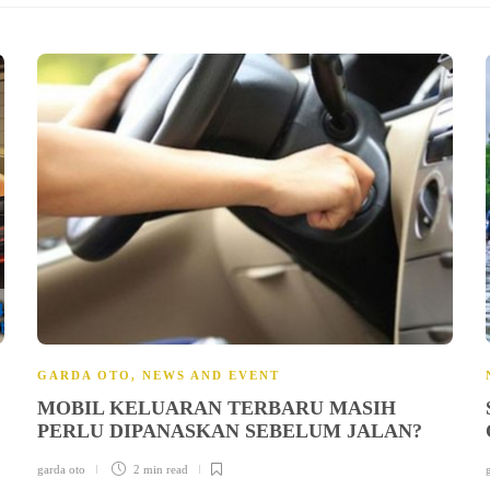
GARDA OTO
,
NEWS AND EVENT
MOBIL KELUARAN TERBARU MASIH
PERLU DIPANASKAN SEBELUM JALAN?
garda oto
2 min
read