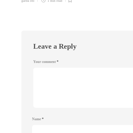
garda oto
1 min
read
Leave a Reply
Your comment
*
Name
*