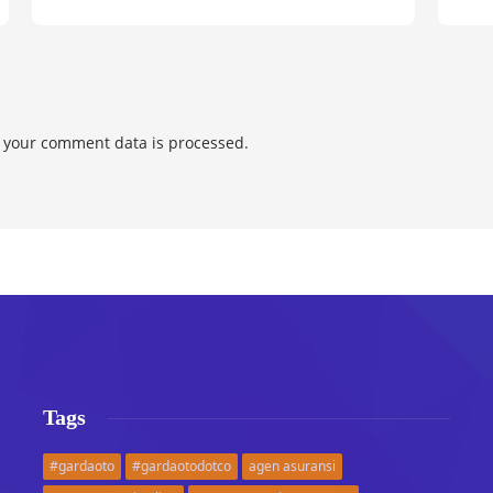
 your comment data is processed.
Tags
#gardaoto
#gardaotodotco
agen asuransi