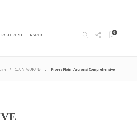
07
AUG
2026
0
LASI PREMI
KARIR
ome
CLAIM ASURANSI
Proses Klaim Asuransi Comprehensive
IVE