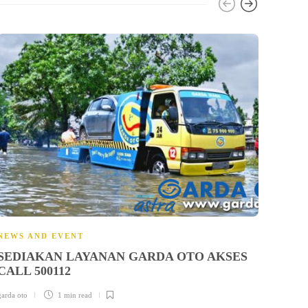
NEWS
TIP
garda ot
NEWS AND EVENT
SEDIAKAN LAYANAN GARDA OTO AKSES
CALL 500112
garda oto
1 min
read