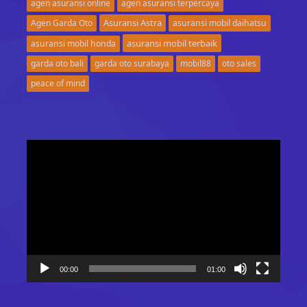
agen asuransi online
agen asuransi terpercaya
Asuransi Astra
Agen Garda Oto
asuransi mobil daihatsu
asuransi mobil terbaik
asuransi mobil honda
garda oto bali
garda oto surabaya
mobil88
oto sales
peace of mind
Video
Player
00:00
01:00