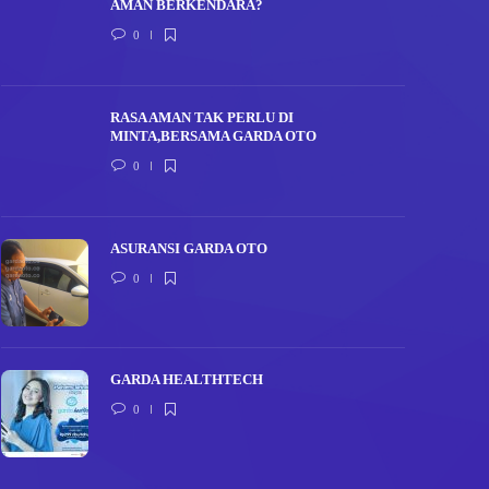
AMAN BERKENDARA?
0
RASA AMAN TAK PERLU DI
MINTA,BERSAMA GARDA OTO
0
ASURANSI GARDA OTO
0
GARDA HEALTHTECH
0