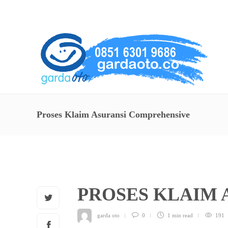
About Us
Service
Contact
Proses Klaim Asuransi Comprehensive
PROSES KLAIM
garda oto
0
1 min
read
191